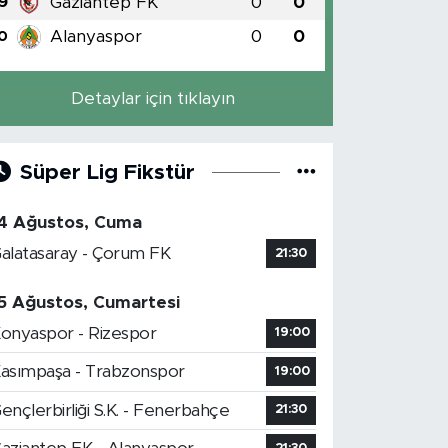
Gaziantep FK
0
0
9
Alanyaspor
0
0
0
Detaylar için tıklayın
Süper Lig Fikstür
4 Ağustos, Cuma
alatasaray - Çorum FK
21:30
5 Ağustos, Cumartesi
onyaspor - Rizespor
19:00
asımpaşa - Trabzonspor
19:00
ençlerbirliği S.K. - Fenerbahçe
21:30