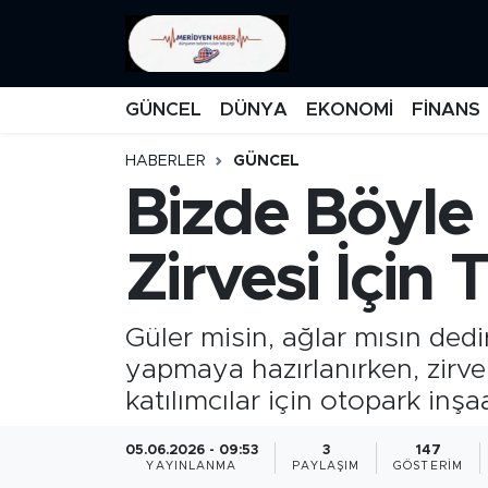
KATEGORİZE EDİLMEMİŞ
Nöbetçi Eczaneler
GÜNCEL
DÜNYA
EKONOMİ
FİNANS
EĞİTİM
Hava Durumu
HABERLER
GÜNCEL
Bizde Böyle 
MANŞET
İstanbul Namaz Vakitleri
MEDYA
Trafik Durumu
Zirvesi İçin
FİNANS
Süper Lig Puan Durumu ve Fikstür
Güler misin, ağlar mısın dedir
DÜNYA
Tüm Manşetler
yapmaya hazırlanırken, zirve
katılımcılar için otopark inşaa
GÜNCEL
Son Dakika Haberleri
05.06.2026 - 09:53
3
147
YAYINLANMA
PAYLAŞIM
GÖSTERIM
KARİKATÜR
Haber Arşivi