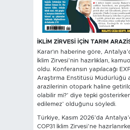
İKLİM ZİRVESİ İÇİN TARIM ARA
Karar'ın haberine göre, Antalya
İklim Zirvesi’nin hazırlıkları, ka
oldu. Konferansın yapılacağı EXP
Araştırma Enstitüsü Müdürlüğü ar
arazilerinin otopark haline getiri
olabilir mi?’ diye tepki gösterirke
edilemez’ olduğunu söyledi.
Türkiye, Kasım 2026’da Antalya’d
COP31 İklim Zirvesi’ne hazırlanır