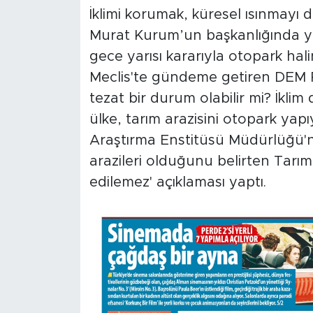
MEDYA KÖŞESİ
İklimi korumak, küresel ısınmayı d
Murat Kurum’un başkanlığında yap
FOTO GALERİ
gece yarısı kararıyla otopark hali
VİDEOLAR
Meclis'te gündeme getiren DEM Pa
tezat bir durum olabilir mi? İklim 
ALINTI YAZARLAR
ülke, tarım arazisini otopark yapı
Araştırma Enstitüsü Müdürlüğü'
SOSYAL MEDYA
arazileri olduğunu belirten Tarı
edilemez' açıklaması yaptı.