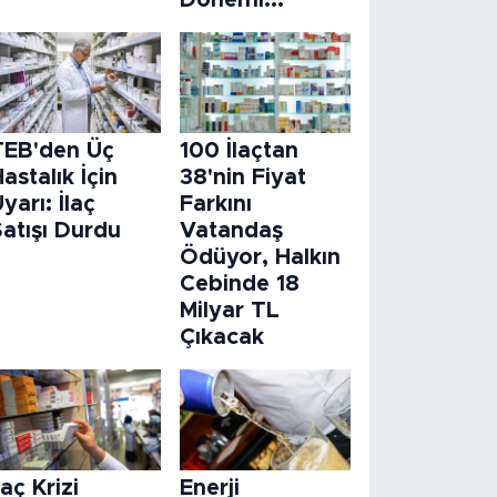
Dönemi...
TEB'den Üç
100 İlaçtan
astalık İçin
38'nin Fiyat
yarı: İlaç
Farkını
atışı Durdu
Vatandaş
Ödüyor, Halkın
Cebinde 18
Milyar TL
Çıkacak
laç Krizi
Enerji