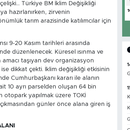
elişki... Türkiye BM İklim Değişikliği
1
a hazırlanırken, zirvenin
nümlük tarım arazisinde katılımcılar için
nsı 9-20 Kasım tarihleri arasında
nde düzenlenecek. Küresel ısınma ve
ma amacı taşıyan dev organizasyon
1
se dikkat çekti. İklim değişikliği etkisinin
G
emde Cumhurbaşkanı kararı ile alanın
ait 10 ayrı parselden oluşan 64 bin
1
için otopark yapılmak üzere TOKİ
K
ın çıkmasından günler önce alana giren iş
K
G
ALANI