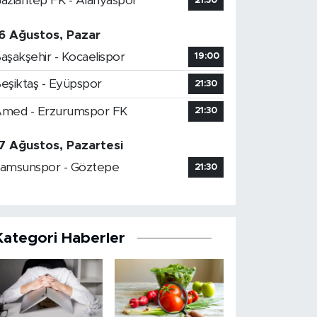
aziantep FK - Alanyaspor
21:30
6 Ağustos, Pazar
aşakşehir - Kocaelispor
19:00
eşiktaş - Eyüpspor
21:30
med - Erzurumspor FK
21:30
7 Ağustos, Pazartesi
amsunspor - Göztepe
21:30
Kategori Haberler