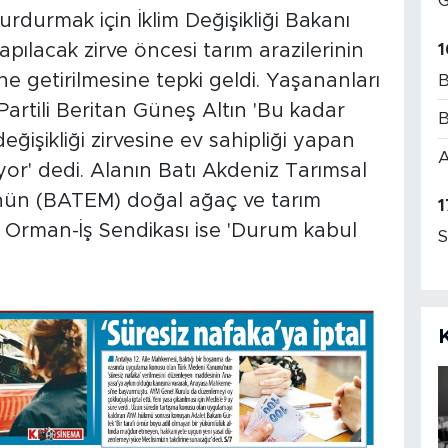
G
urdurmak için İklim Değişikliği Bakanı
1
ılacak zirve öncesi tarım arazilerinin
ne getirilmesine tepki geldi. Yaşananları
B
rtili Beritan Güneş Altın 'Bu kadar
B
değişikliği zirvesine ev sahipliği yapan
A
yor' dedi. Alanın Batı Akdeniz Tarımsal
nün (BATEM) doğal ağaç ve tarım
1
m Orman-İş Sendikası ise 'Durum kabul
S