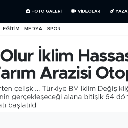
FOTO GALERI
VIDEOLAR
YAZA
EĞİTİM
MEDYA
SPOR
Olur İklim Hassasi
 Tarım Arazisi Ot
ten çelişki... Türkiye BM İklim Değişikl
nin gerçekleşeceği alana bitişik 64 dö
tı başlatıld