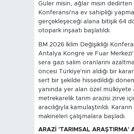
Güler misin, ağlar mısın dedirten ç
Konferansı'na ev sahipliği yapmay
SPOR
gerçekleşeceği alana bitişik 64 dö
KÜLTÜR SANAT
otopark inşaatı başlatıldı.
BM 2026 İklim Değişikliği Konfera
YAŞAM
Antalya Kongre ve Fuar Merkezi'
TARİHTEN GÜNÜMÜZE
sera gazı salım oranlarını azalt
öncesi Türkiye'nin aldığı bir karar i
TARİH
sert bir şekilde hissedildiği dön
yanında yer alan özel mülkiyete 
KADIN
metrekarelik tarım arazisi zirve 
SAĞLIK
aracılığıyla kamulaştırıldı. Karar
makineleri çalışmalara başladı.
SİYASET
ARAZİ 'TARIMSAL ARAŞTIRMA' 