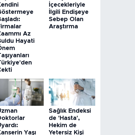
Kendini
İçecekleriyle
Göstermeye
İlgili Endişeye
aşladı:
Sebep Olan
Firmalar
Araştırma
Zaammı Az
Buldu Hayati
Önem
aşıyanları
Türkiye'den
Çekti
Uzman
Sağlık Endeksi
Doktorlar
de 'Hasta',
Uyardı:
Hekim de
Kanserin Yaşı
Yetersiz Kişi