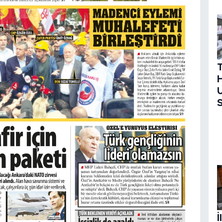
H
U
S
İ