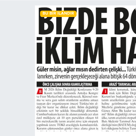
BİLİM-TEKNOLOJİ
BU BIR İLANDIR
RÖPÖRTAJ
ANALİZ
NOSTALJİ
KULİS
YAZARLAR
DİNİ
POLİTİKA
EKONOMİ