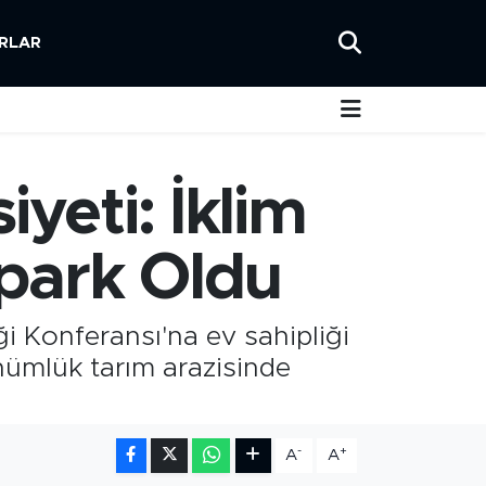
RLAR
yeti: İklim
opark Oldu
iği Konferansı'na ev sahipliği
nümlük tarım arazisinde
-
+
A
A