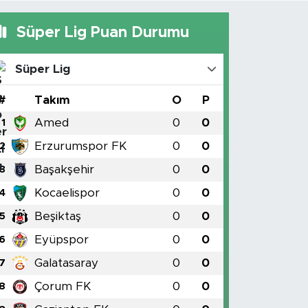
Süper Lig Puan Durumu
Süper Lig
#
Takım
O
P
Amed
0
0
1
Erzurumspor FK
0
0
2
Başakşehir
0
0
3
Kocaelispor
0
0
4
Beşiktaş
0
0
5
Eyüpspor
0
0
6
Galatasaray
0
0
7
Çorum FK
0
0
8