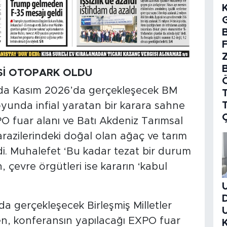
B
ZİSİ OTOPARK OLDU
’da Kasım 2026’da gerçekleşecek BM
T
muoyunda infial yaratan bir karara sahne
O fuar alanı ve Batı Akdeniz Tarımsal
azilerindeki doğal olan ağaç ve tarım
ldi. Muhalefet ‘Bu kadar tezat bir durum
n, çevre örgütleri ise kararın ‘kabul
a gerçekleşecek Birleşmiş Milletler
ken, konferansın yapılacağı EXPO fuar