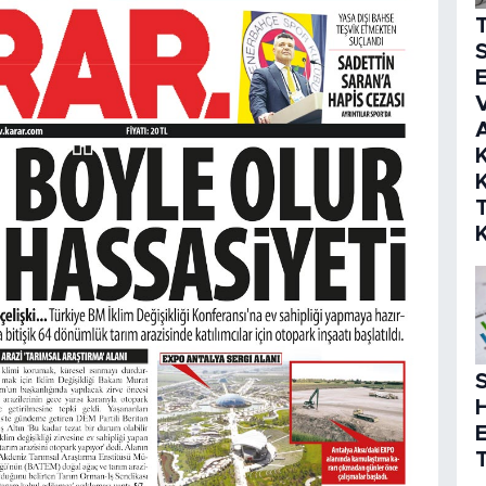
S
E
V
K
K
S
T