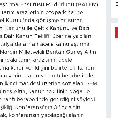
Araştırma Enstitüsü Müdürlüğü (BATEM)
 tarım arazilerinin otopark haline
enel Kurulu’nda görüşmeleri süren
ı Kanunu ile Çeltik Kanunu ve Bazı
 Dair Kanun Teklifi’ üzerine yapılan
 Antalya’da alınan acele kamulaştırma
ardin Milletvekili Beritan Güneş Altın,
ındaki tarım arazisinin acele
na karar verildiğini belirterek, kanun
şam yerine talan ve rantı beraberinde
nin ikinci maddesi üzerine söz alan DEM
Güneş Altın, kanun teklifinin doğa ile
rantı beraberinde getirdiğini söyledi.
işikliği Konferansı’nın 31’incisinin
rak, konferansın yapılacağı alanın