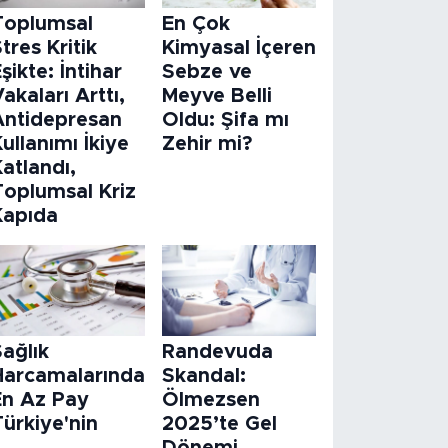
Toplumsal
En Çok
tres Kritik
Kimyasal İçeren
şikte: İntihar
Sebze ve
akaları Arttı,
Meyve Belli
Antidepresan
Oldu: Şifa mı
ullanımı İkiye
Zehir mi?
atlandı,
Toplumsal Kriz
Kapıda
ağlık
Randevuda
Harcamalarında
Skandal:
En Az Pay
Ölmezsen
ürkiye'nin
2025’te Gel