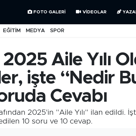
FOTO GALERI
VIDEOLAR
YAZA
EĞİTİM
MEDYA
SPOR
 2025 Aile Yılı Ol
r, işte “Nedir Bu
Soruda Cevabı
dan 2025'in "Aile Yılı" ilan edildi. İşte
edilen 10 soru ve 10 cevap.