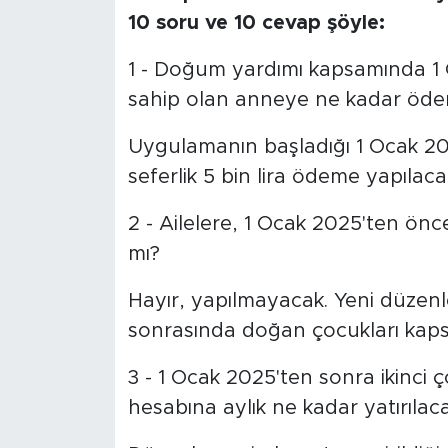
MEDYA KÖŞESİ
10 soru ve 10 cevap şöyle:
FOTO GALERİ
1 - Doğum yardımı kapsamında 1 
sahip olan anneye ne kadar öde
VİDEOLAR
Uygulamanın başladığı 1 Ocak 202
ALINTI YAZARLAR
seferlik 5 bin lira ödeme yapılaca
SOSYAL MEDYA
2 - Ailelere, 1 Ocak 2025'ten önc
mı?
Hayır, yapılmayacak. Yeni düze
sonrasında doğan çocukları kap
3 - 1 Ocak 2025'ten sonra ikinci
hesabına aylık ne kadar yatırılac