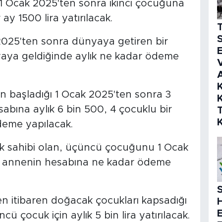
 1 Ocak 2025'ten sonra ikinci çocuğuna
y 1500 lira yatırılacak.
S
 2025'ten sonra dünyaya getiren bir
E
aya geldiğinde aylık ne kadar ödeme
V
K
 başladığı 1 Ocak 2025'ten sonra 3
K
abına aylık 6 bin 500, 4 çocuklu bir
ödeme yapılacak.
uk sahibi olan, üçüncü çocuğunu 1 Ocak
n annenin hesabına ne kadar ödeme
S
 itibaren doğacak çocukları kapsadığı
ü çocuk için aylık 5 bin lira yatırılacak.