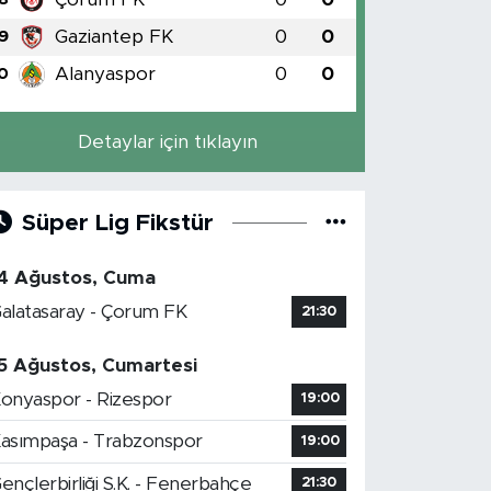
Gaziantep FK
0
0
9
Alanyaspor
0
0
0
Detaylar için tıklayın
Süper Lig Fikstür
4 Ağustos, Cuma
alatasaray - Çorum FK
21:30
5 Ağustos, Cumartesi
onyaspor - Rizespor
19:00
asımpaşa - Trabzonspor
19:00
ençlerbirliği S.K. - Fenerbahçe
21:30