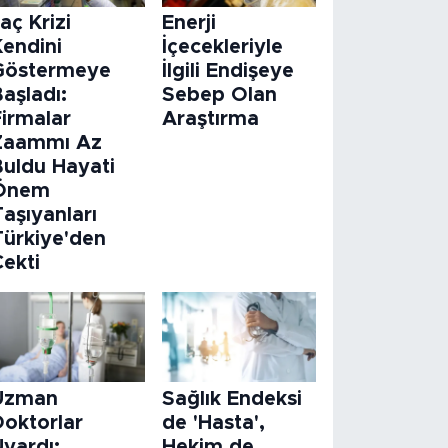
laç Krizi
Enerji
Kendini
İçecekleriyle
Göstermeye
İlgili Endişeye
aşladı:
Sebep Olan
Firmalar
Araştırma
Zaammı Az
Buldu Hayati
Önem
aşıyanları
Türkiye'den
Çekti
Uzman
Sağlık Endeksi
Doktorlar
de 'Hasta',
Uyardı:
Hekim de