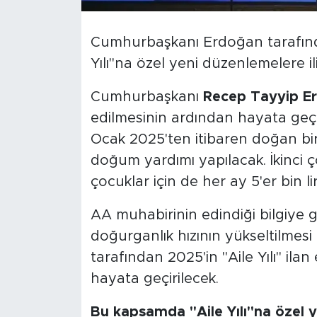
SPOR
Cumhurbaşkanı Erdoğan tarafından 2
Yılı"na özel yeni düzenlemelere i
KÜLTÜR SANAT
Cumhurbaşkanı
Recep Tayyip E
YAŞAM
edilmesinin ardından hayata geçi
Ocak 2025'ten itibaren doğan birin
TARİHTEN GÜNÜMÜZE
doğum yardımı yapılacak. İkinci ç
TARİH
çocuklar için de her ay 5'er bin l
KADIN
AA muhabirinin edindiği bilgiye gör
doğurganlık hızının yükseltilme
SAĞLIK
tarafından 2025'in "Aile Yılı" ila
hayata geçirilecek.
SİYASET
Bu kapsamda "Aile Yılı"na özel y