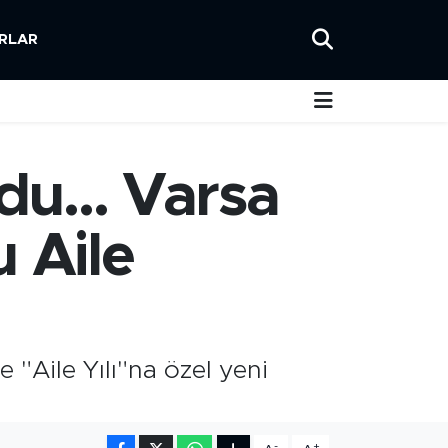
RLAR
du... Varsa
 Aile
 "Aile Yılı"na özel yeni
-
+