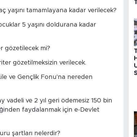
T
aç yaşını tamamlayana kadar verilecek?
cuklar 5 yaşını doldurana kadar
er gözetilecek mi?
H
iter gözetilmeksizin verilecek.
U
S
an Aile ve Gençlik Fonu'na nereden
 ay vadeli ve 2 yıl geri ödemesiz 150 bin
steğinden faydalanmak için e-Devlet
uru şartları nelerdir?