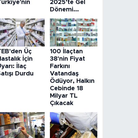
ürkiye'nin
2025’te Gel
Dönemi...
TEB'den Üç
100 İlaçtan
astalık İçin
38'nin Fiyat
yarı: İlaç
Farkını
atışı Durdu
Vatandaş
Ödüyor, Halkın
Cebinde 18
Milyar TL
Çıkacak