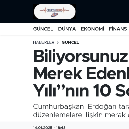
KATEGORİZE EDİLMEMİŞ
Nöbetçi Eczaneler
GÜNCEL
DÜNYA
EKONOMİ
FİNANS
EĞİTİM
Hava Durumu
HABERLER
GÜNCEL
Biliyorsunuz
MANŞET
İstanbul Namaz Vakitleri
MEDYA
Trafik Durumu
Merek Edenle
FİNANS
Süper Lig Puan Durumu ve Fikstür
Yılı”nın 10 
DÜNYA
Tüm Manşetler
Cumhurbaşkanı Erdoğan tarafın
GÜNCEL
Son Dakika Haberleri
düzenlemelere ilişkin merak 
KARİKATÜR
Haber Arşivi
14.01.2025 - 18:43