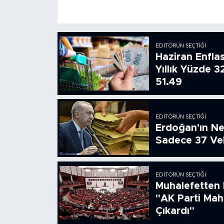
EDITÖRÜN SEÇTIĞI
Haziran Enfla
Yıllık Yüzde 3
51.49
EDITÖRÜN SEÇTIĞI
Erdoğan'ın Ne
Sadece 37 Vek
EDITÖRÜN SEÇTIĞI
Muhalefetten 
"AK Parti Ma
Çıkardı"