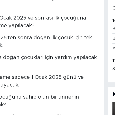
G
Ocak 2025 ve sonrası ilk çocuğuna
1
me yapılacak?
B
5'ten sonra doğan ilk çocuk için tek
B
k.
A
e doğan çocukları için yardım yapılacak
1
S
nleme sadece 1 Ocak 2025 günü ve
sayacak.
 çocuğuna sahip olan bir annenin
ak?