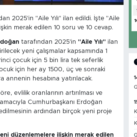
025'in "Aile Yılı" ilan edildi. İşte "Aile
1
lişkin merak edilen 10 soru ve 10 cevap.
rdoğan
tarafından 2025'in
"Aile Yılı"
ilan
rilecek yeni çalışmalar kapsamında 1
ci çocuk için 5 bin lira tek seferlik
ocuk için her ay 1500, üç ve sonraki
1
ira annenin hesabına yatırılacak.
G
e, evlilik oranlarının artırılması ve
si amacıyla Cumhurbaşkanı Erdoğan
1
n edilmesinin ardından birçok yeni proje
K
K
eni düzenlemelere ilişkin merak edilen
G