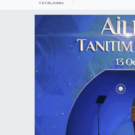
YAYINLANMA
BİLİM-TEKNOLOJİ
RÖPÖRTAJ
ANALİZ
NOSTALJİ
KULİS
YAZARLAR
DİNİ
POLİTİKA
EKONOMİ