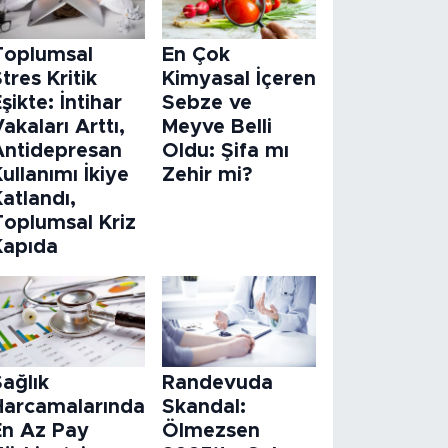
Toplumsal
En Çok
tres Kritik
Kimyasal İçeren
şikte: İntihar
Sebze ve
akaları Arttı,
Meyve Belli
Antidepresan
Oldu: Şifa mı
ullanımı İkiye
Zehir mi?
atlandı,
Toplumsal Kriz
Kapıda
ağlık
Randevuda
Harcamalarında
Skandal:
En Az Pay
Ölmezsen