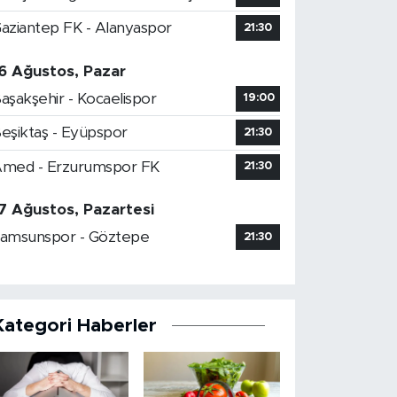
aziantep FK - Alanyaspor
21:30
6 Ağustos, Pazar
aşakşehir - Kocaelispor
19:00
eşiktaş - Eyüpspor
21:30
med - Erzurumspor FK
21:30
7 Ağustos, Pazartesi
amsunspor - Göztepe
21:30
Kategori Haberler