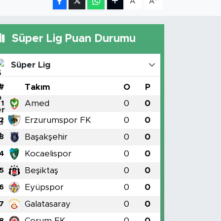
A
A
Süper Lig Puan Durumu
Süper Lig
#
Takım
O
P
Amed
0
0
1
Erzurumspor FK
0
0
2
Başakşehir
0
0
3
Kocaelispor
0
0
4
Beşiktaş
0
0
5
Eyüpspor
0
0
6
Galatasaray
0
0
7
Çorum FK
0
0
8