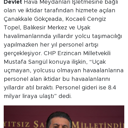
Devlet
Hava Meydanları İşletmesine bağlı
olan ve iktidar tarafından hizmete açılan
SPOR
Çanakkale Gökçeada, Kocaeli Cengiz
Topel, Balıkesir Merkez ve Uşak
KÜLTÜR SANAT
havalimanlarında yıllardır yolcu taşımacılığı
YAŞAM
yapılmazken her yıl personel artışı
gerçekleşiyor. CHP Erzincan Milletvekili
TARİHTEN GÜNÜMÜZE
Mustafa Sarıgül konuya ilişkin, “Uçak
uçmayan, yolcusu olmayan havaalanlarına
TARİH
personel alan iktidar bu havaalanlarını
KADIN
yıllardır atıl bıraktı. Personel gideri ise 8.4
milyar liraya ulaştı” dedi.
SAĞLIK
SİYASET