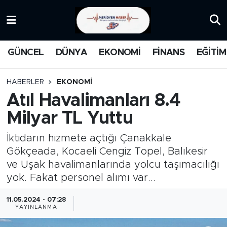
KATEGORİZE EDİLMEMİŞ
Nöbetçi Eczaneler
GÜNCEL
DÜNYA
EKONOMİ
FİNANS
EĞİTİM
EĞİTİM
Hava Durumu
HABERLER
EKONOMİ
MANŞET
İstanbul Namaz Vakitleri
Atıl Havalimanları 8.4
Milyar TL Yuttu
MEDYA
Trafik Durumu
İktidarın hizmete açtığı Çanakkale
FİNANS
Süper Lig Puan Durumu ve Fikstür
Gökçeada, Kocaeli Cengiz Topel, Balıkesir
ve Uşak havalimanlarında yolcu taşımacılığı
DÜNYA
Tüm Manşetler
yok. Fakat personel alımı var...
GÜNCEL
Son Dakika Haberleri
11.05.2024 - 07:28
YAYINLANMA
KARİKATÜR
Haber Arşivi