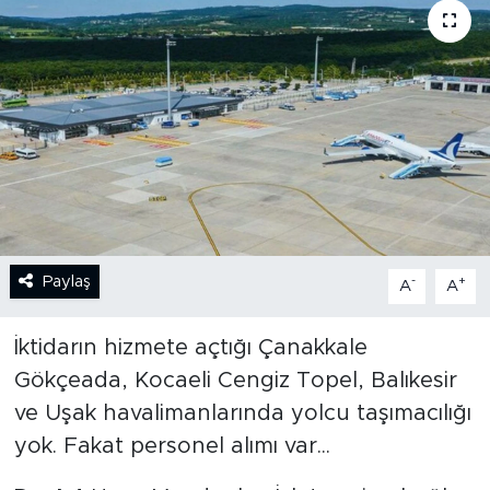
BİLİM-TEKNOLOJİ
RÖPÖRTAJ
ANALİZ
NOSTALJİ
KULİS
Paylaş
-
+
A
A
YAZARLAR
İktidarın hizmete açtığı Çanakkale
DİNİ
Gökçeada, Kocaeli Cengiz Topel, Balıkesir
ve Uşak havalimanlarında yolcu taşımacılığı
POLİTİKA
yok. Fakat personel alımı var...
EKONOMİ