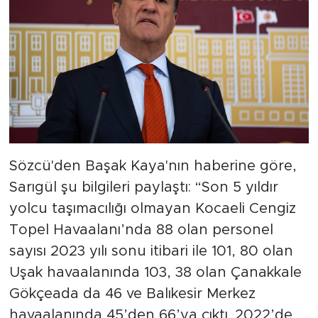
MEDYA KÖŞESİ
FOTO GALERİ
VİDEOLAR
ALINTI YAZARLAR
SOSYAL MEDYA
Sözcü'den Başak Kaya'nın haberine göre,
Sarıgül şu bilgileri paylaştı: “Son 5 yıldır
yolcu taşımacılığı olmayan Kocaeli Cengiz
Topel Havaalanı’nda 88 olan personel
sayısı 2023 yılı sonu itibari ile 101, 80 olan
Uşak havaalanında 103, 38 olan Çanakkale
Gökçeada da 46 ve Balıkesir Merkez
havaalanında 45’den 66’ya çıktı. 2022’de