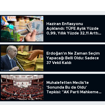
Haziran Enflasyonu
Açıklandı: TÜFE Aylık Yüzde
0,99, Yıllık Yüzde 32,11 Arttı,
ENSAG: Tüfe 1.94 Yıllık Yüzde
51.49
Erdoğan'ın Ne Zaman Seçim
Yapacağı Belli Oldu: Sadece
37 Vekil Kaldı
Muhalefetten Meclis'te
'Sonunda Bu da Oldu'
Tepkisi: "AK Parti Mahkeme
Kararına Uymamak İçin
Kanun Çıkardı"