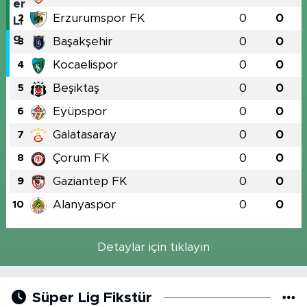
Erzurumspor FK
0
0
2
Başakşehir
0
0
3
Kocaelispor
0
0
4
Beşiktaş
0
0
5
Eyüpspor
0
0
6
Galatasaray
0
0
7
Çorum FK
0
0
8
Gaziantep FK
0
0
9
Alanyaspor
0
0
10
Detaylar için tıklayın
Süper Lig Fikstür