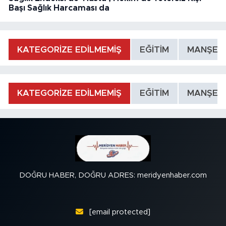
Başı Sağlık Harcaması da
KATEGORİZE EDİLMEMİŞ
EĞİTİM
MANŞET
KATEGORİZE EDİLMEMİŞ
EĞİTİM
MANŞET
DOĞRU HABER, DOĞRU ADRES: meridyenhaber.com
[email protected]