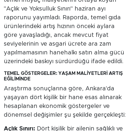
MEDYA KÖŞESİ
"Açlık ve Yoksulluk Sınırı" haziran ayı
FOTO GALERİ
raporunu yayımladı. Raporda, temel gıda
ürünlerindeki artış hızının önceki aylara
VİDEOLAR
göre yavaşladığı, ancak mevcut fiyat
seviyelerinin ve asgari ücrete ara zam
ALINTI YAZARLAR
yapılmamasının hanehalkı satın alma gücü
üzerindeki baskıyı sürdürdüğü ifade edildi.
SOSYAL MEDYA
TEMEL GÖSTERGELER: YAŞAM MALİYETLERİ ARTIŞ
EĞİLİMİNDE
Araştırma sonuçlarına göre, Ankara'da
yaşayan dört kişilik bir hane esas alınarak
hesaplanan ekonomik göstergeler ve
dönemsel değişimler şu şekilde gerçekleşti:
Açlık Sınırı:
Dört kişilik bir ailenin sağlıklı ve