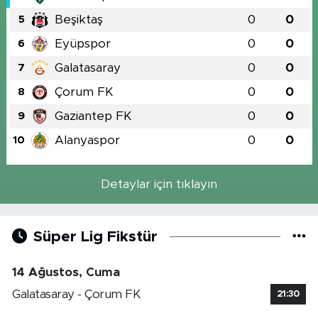
Beşiktaş
0
0
5
Eyüpspor
0
0
6
Galatasaray
0
0
7
Çorum FK
0
0
8
Gaziantep FK
0
0
9
Alanyaspor
0
0
10
Detaylar için tıklayın
Süper Lig Fikstür
14 Ağustos, Cuma
Galatasaray - Çorum FK
21:30