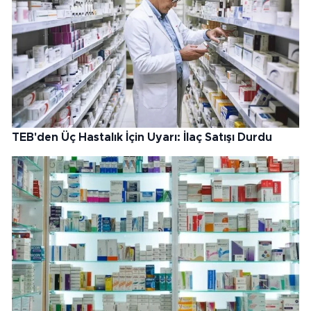
TEB'den Üç Hastalık İçin Uyarı: İlaç Satışı Durdu