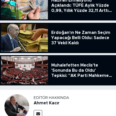
Haziran Enflasyonu
Açıklandı: TÜFE Aylık Yüzde
0,99, Yıllık Yüzde 32,11 Arttı,
ENSAG: Tüfe 1.94 Yıllık Yüzde
51.49
Erdoğan'ın Ne Zaman Seçim
Yapacağı Belli Oldu: Sadece
37 Vekil Kaldı
Muhalefetten Meclis'te
'Sonunda Bu da Oldu'
Tepkisi: "AK Parti Mahkeme
Kararına Uymamak İçin
Kanun Çıkardı"
EDITÖR HAKKINDA
Ahmet Kacır