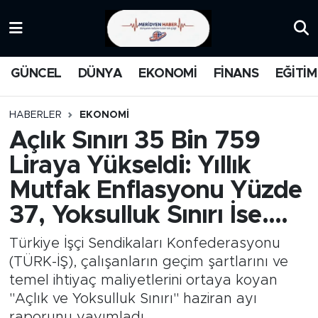
KATEGORİZE EDİLMEMİŞ
Nöbetçi Eczaneler
GÜNCEL
DÜNYA
EKONOMİ
FİNANS
EĞİTİM
EĞİTİM
Hava Durumu
HABERLER
EKONOMİ
MANŞET
İstanbul Namaz Vakitleri
Açlık Sınırı 35 Bin 759
Liraya Yükseldi: Yıllık
MEDYA
Trafik Durumu
Mutfak Enflasyonu Yüzde
FİNANS
Süper Lig Puan Durumu ve Fikstür
37, Yoksulluk Sınırı İse....
DÜNYA
Tüm Manşetler
Türkiye İşçi Sendikaları Konfederasyonu
(TÜRK-İŞ), çalışanların geçim şartlarını ve
GÜNCEL
Son Dakika Haberleri
temel ihtiyaç maliyetlerini ortaya koyan
"Açlık ve Yoksulluk Sınırı" haziran ayı
KARİKATÜR
Haber Arşivi
raporunu yayımladı.