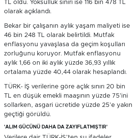
TL oldu. Yoksulluk sınırı ise 116 bin 478 TL
olarak açıklandı.
Bekar bir çalışanın aylık yaşam maliyeti ise
46 bin 248 TL olarak belirtildi. Mutfak
enflasyonu yavaşlasa da geçim koşulları
zorluğunu koruyor. Mutfak enflasyonu
aylık 1,66 on iki aylık yüzde 36,93 yıllık
ortalama yüzde 40,44 olarak hesaplandı.
TÜRK- İŞ verilerine göre açlık sınırı 20 bin
TL en düşük emekli maaşının yüzde 75’ini
sollarken, asgari ücretide yüzde 25’e yakın
geçtiği görüldü.
'ALIM GÜCÜNÜ DAHA DA ZAYIFLATMIŞTIR'
Verilere dair TÜRK-İŞ’ten şu ifadeler