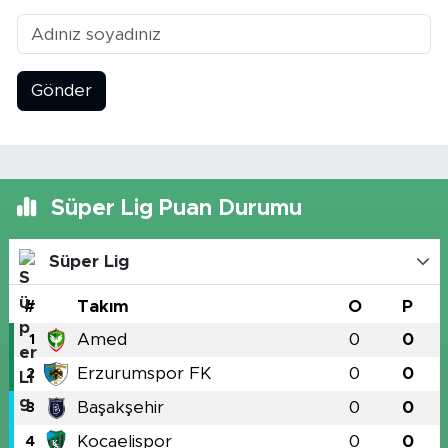
Gönder
Süper Lig Puan Durumu
Süper Lig
#
Takım
O
P
Amed
0
0
1
Erzurumspor FK
0
0
2
Başakşehir
0
0
3
Kocaelispor
0
0
4