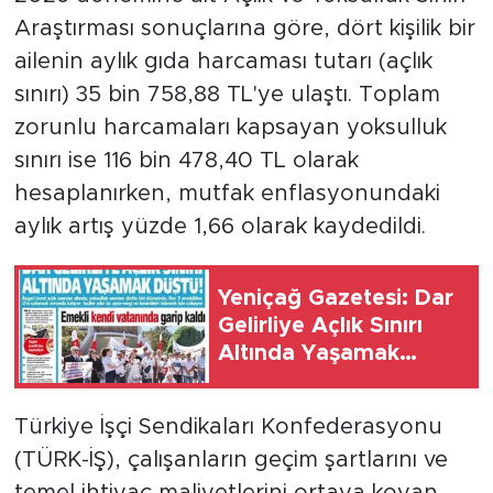
Araştırması sonuçlarına göre, dört kişilik bir
SPOR
ailenin aylık gıda harcaması tutarı (açlık
sınırı) 35 bin 758,88 TL'ye ulaştı. Toplam
KÜLTÜR SANAT
zorunlu harcamaları kapsayan yoksulluk
sınırı ise 116 bin 478,40 TL olarak
YAŞAM
hesaplanırken, mutfak enflasyonundaki
TARİHTEN GÜNÜMÜZE
aylık artış yüzde 1,66 olarak kaydedildi.
TARİH
Yeniçağ Gazetesi: Dar
Gelirliye Açlık Sınırı
KADIN
Altında Yaşamak
Düştü
SAĞLIK
Türkiye İşçi Sendikaları Konfederasyonu
SİYASET
(TÜRK-İŞ), çalışanların geçim şartlarını ve
temel ihtiyaç maliyetlerini ortaya koyan