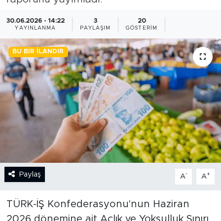
BİLİM-TEKNOLOJİ
30.06.2026 - 14:22
3
20
YAYINLANMA
PAYLAŞIM
GÖSTERIM
RÖPÖRTAJ
BU BIR İLANDIR
ANALİZ
NOSTALJİ
KULİS
YAZARLAR
DİNİ
Paylaş
-
+
A
A
POLİTİKA
TÜRK-İŞ Konfederasyonu'nun Haziran
2026 dönemine ait Açlık ve Yoksulluk Sınırı
EKONOMİ