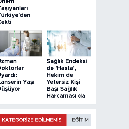
Önem
aşıyanları
Türkiye'den
Çekti
Uzman
Sağlık Endeksi
Doktorlar
de 'Hasta',
Uyardı:
Hekim de
Kanserin Yaşı
Yetersiz Kişi
Düşüyor
Başı Sağlık
Harcaması da
KATEGORİZE EDİLMEMİŞ
EĞİTİM
MANŞET