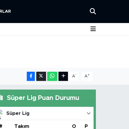
RLAR
-
+
A
A
Süper Lig Puan Durumu
Süper Lig
#
Takım
O
P