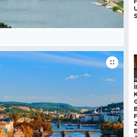
H
U
S
İ
B