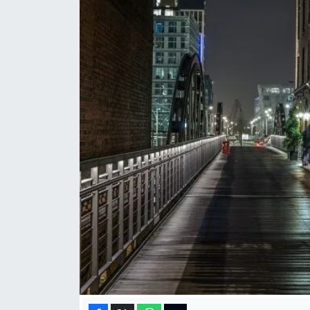
MEDYA KÖŞESİ
FOTO GALERİ
VİDEOLAR
ALINTI YAZARLAR
SOSYAL MEDYA