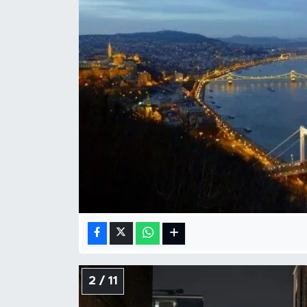
SPOR
KÜLTÜR SANAT
YAŞAM
TARİHTEN GÜNÜMÜZE
TARİH
KADIN
SAĞLIK
SİYASET
2 / 11