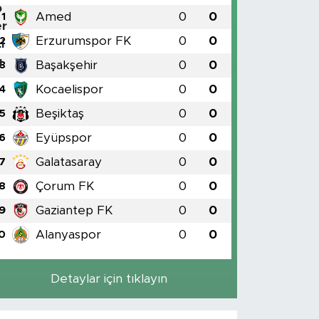
Amed
0
0
1
Erzurumspor FK
0
0
2
Başakşehir
0
0
3
Kocaelispor
0
0
4
Beşiktaş
0
0
5
Eyüpspor
0
0
6
Galatasaray
0
0
7
Çorum FK
0
0
8
Gaziantep FK
0
0
9
Alanyaspor
0
0
0
Detaylar için tıklayın