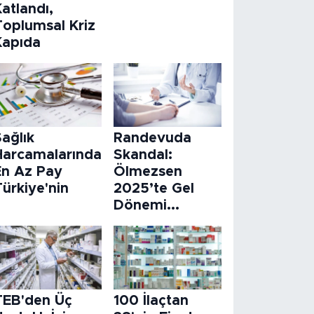
atlandı,
Toplumsal Kriz
Kapıda
ağlık
Randevuda
Harcamalarında
Skandal:
En Az Pay
Ölmezsen
ürkiye'nin
2025’te Gel
Dönemi...
TEB'den Üç
100 İlaçtan