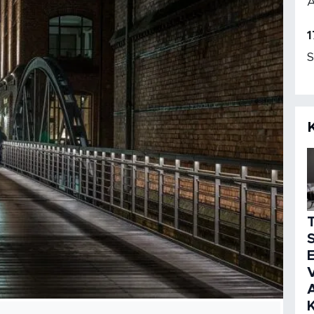
A
1
S
S
E
V
K