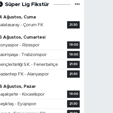
Süper Lig Fikstür
4 Ağustos, Cuma
alatasaray - Çorum FK
21:30
5 Ağustos, Cumartesi
onyaspor - Rizespor
19:00
asımpaşa - Trabzonspor
19:00
ençlerbirliği S.K. - Fenerbahçe
21:30
aziantep FK - Alanyaspor
21:30
6 Ağustos, Pazar
aşakşehir - Kocaelispor
19:00
eşiktaş - Eyüpspor
21:30