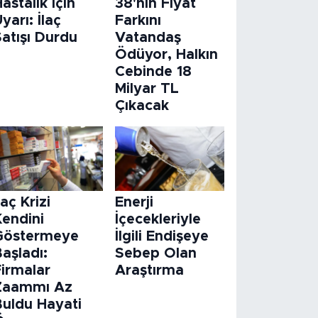
astalık İçin
38'nin Fiyat
yarı: İlaç
Farkını
atışı Durdu
Vatandaş
Ödüyor, Halkın
Cebinde 18
Milyar TL
Çıkacak
laç Krizi
Enerji
Kendini
İçecekleriyle
Göstermeye
İlgili Endişeye
aşladı:
Sebep Olan
Firmalar
Araştırma
Zaammı Az
Buldu Hayati