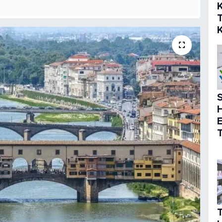
K
S
T