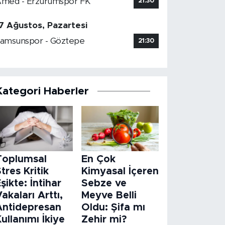
med - Erzurumspor FK
21:30
7 Ağustos, Pazartesi
amsunspor - Göztepe
21:30
Kategori Haberler
Toplumsal
En Çok
tres Kritik
Kimyasal İçeren
şikte: İntihar
Sebze ve
akaları Arttı,
Meyve Belli
Antidepresan
Oldu: Şifa mı
ullanımı İkiye
Zehir mi?