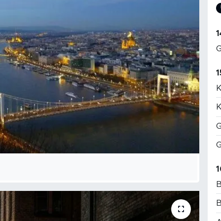
1
G
1
K
K
G
G
1
B
B