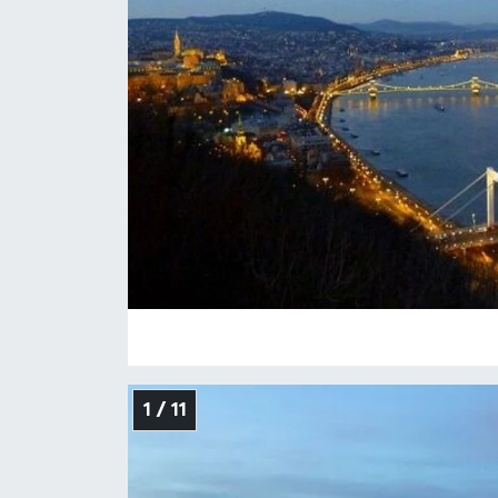
BİLİM-TEKNOLOJİ
RÖPÖRTAJ
ANALİZ
NOSTALJİ
KULİS
YAZARLAR
DİNİ
1 / 11
POLİTİKA
EKONOMİ