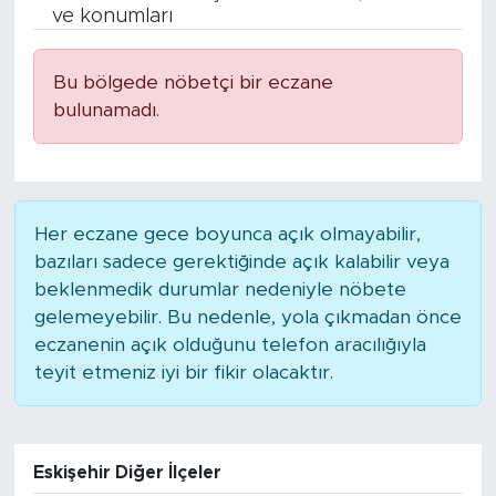
ve konumları
BİLİM-TEKNOLOJİ
Bu bölgede nöbetçi bir eczane
RÖPÖRTAJ
bulunamadı.
ANALİZ
NOSTALJİ
Her eczane gece boyunca açık olmayabilir,
bazıları sadece gerektiğinde açık kalabilir veya
KULİS
beklenmedik durumlar nedeniyle nöbete
gelemeyebilir. Bu nedenle, yola çıkmadan önce
YAZARLAR
eczanenin açık olduğunu telefon aracılığıyla
teyit etmeniz iyi bir fikir olacaktır.
DİNİ
POLİTİKA
Eskişehir Diğer İlçeler
EKONOMİ