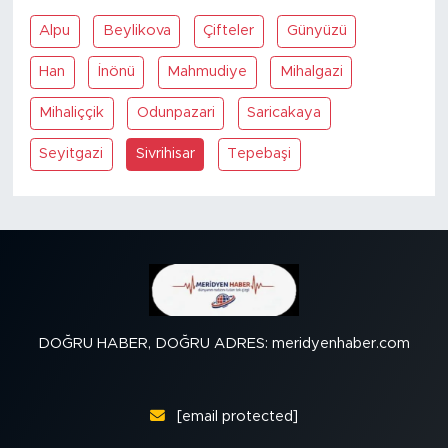
Alpu
Beylikova
Çifteler
Günyüzü
SPOR
Han
İnönü
Mahmudiye
Mihalgazi
KÜLTÜR SANAT
Mihaliççik
Odunpazari
Saricakaya
YAŞAM
Seyitgazi
Sivrihisar
Tepebaşi
TARİHTEN GÜNÜMÜZE
TARİH
KADIN
DOĞRU HABER, DOĞRU ADRES: meridyenhaber.com
SAĞLIK
SİYASET
[email protected]