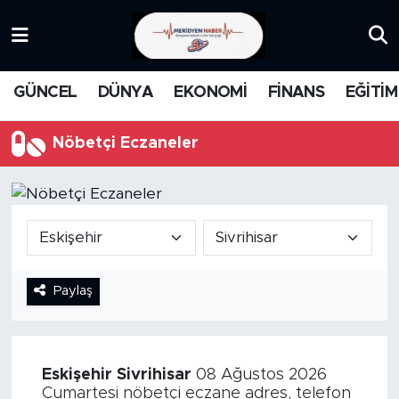
KATEGORİZE EDİLMEMİŞ
Nöbetçi Eczaneler
GÜNCEL
DÜNYA
EKONOMİ
FİNANS
EĞİTİM
EĞİTİM
Hava Durumu
Nöbetçi Eczaneler
MANŞET
İstanbul Namaz Vakitleri
MEDYA
Trafik Durumu
FİNANS
Süper Lig Puan Durumu ve Fikstür
Paylaş
DÜNYA
Tüm Manşetler
GÜNCEL
Son Dakika Haberleri
Eskişehir
Sivrihisar
08 Ağustos 2026
KARİKATÜR
Haber Arşivi
Cumartesi nöbetçi eczane adres, telefon