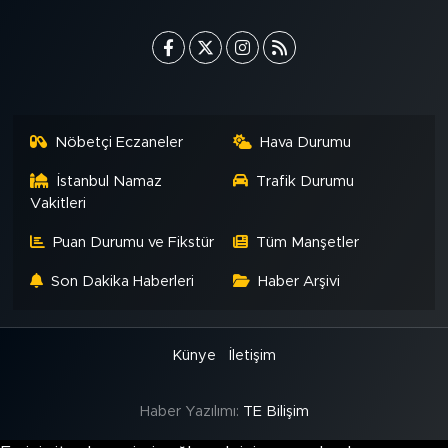
MEDYA KÖŞESİ
FOTO GALERİ
VİDEOLAR
Nöbetçi Eczaneler
Hava Durumu
ALINTI YAZARLAR
İstanbul Namaz
Trafik Durumu
Vakitleri
SOSYAL MEDYA
Puan Durumu ve Fikstür
Tüm Manşetler
Son Dakika Haberleri
Haber Arşivi
Künye
İletişim
Haber Yazılımı:
TE Bilişim