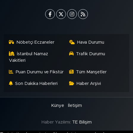
MEDYA KÖŞESİ
FOTO GALERİ
VİDEOLAR
Nöbetçi Eczaneler
Hava Durumu
ALINTI YAZARLAR
İstanbul Namaz
Trafik Durumu
Vakitleri
SOSYAL MEDYA
Puan Durumu ve Fikstür
Tüm Manşetler
Son Dakika Haberleri
Haber Arşivi
Künye
İletişim
Haber Yazılımı:
TE Bilişim