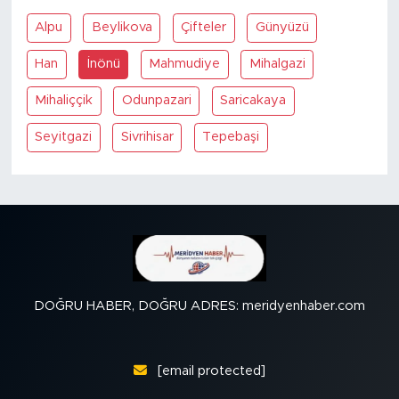
Alpu
Beylikova
Çifteler
Günyüzü
SPOR
Han
İnönü
Mahmudiye
Mihalgazi
KÜLTÜR SANAT
Mihaliççik
Odunpazari
Saricakaya
YAŞAM
Seyitgazi
Sivrihisar
Tepebaşi
TARİHTEN GÜNÜMÜZE
TARİH
KADIN
DOĞRU HABER, DOĞRU ADRES: meridyenhaber.com
SAĞLIK
SİYASET
[email protected]