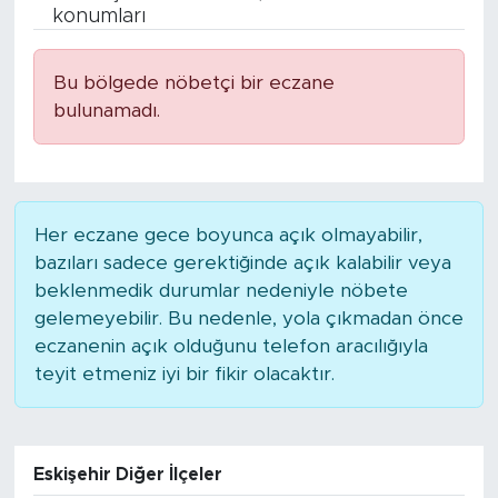
konumları
BİLİM-TEKNOLOJİ
Bu bölgede nöbetçi bir eczane
RÖPÖRTAJ
bulunamadı.
ANALİZ
NOSTALJİ
Her eczane gece boyunca açık olmayabilir,
bazıları sadece gerektiğinde açık kalabilir veya
KULİS
beklenmedik durumlar nedeniyle nöbete
gelemeyebilir. Bu nedenle, yola çıkmadan önce
YAZARLAR
eczanenin açık olduğunu telefon aracılığıyla
teyit etmeniz iyi bir fikir olacaktır.
DİNİ
POLİTİKA
Eskişehir Diğer İlçeler
EKONOMİ