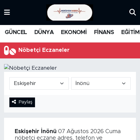
KATEGORİZE EDİLMEMİŞ
Nöbetçi Eczaneler
GÜNCEL
DÜNYA
EKONOMİ
FİNANS
EĞİTİM
EĞİTİM
Hava Durumu
Nöbetçi Eczaneler
MANŞET
İstanbul Namaz Vakitleri
MEDYA
Trafik Durumu
FİNANS
Süper Lig Puan Durumu ve Fikstür
Paylaş
DÜNYA
Tüm Manşetler
GÜNCEL
Son Dakika Haberleri
Eskişehir
İnönü
07 Ağustos 2026 Cuma
KARİKATÜR
Haber Arşivi
nöbetçi eczane adres, telefon ve