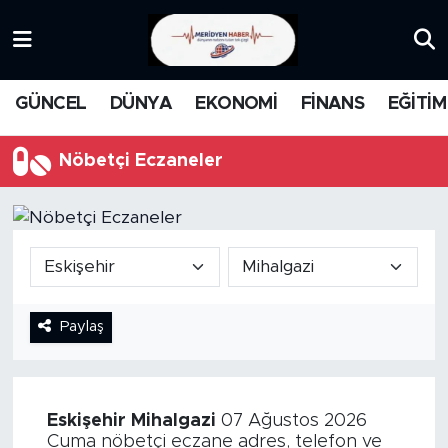
KATEGORİZE EDİLMEMİŞ
Nöbetçi Eczaneler
GÜNCEL
DÜNYA
EKONOMİ
FİNANS
EĞİTİM
EĞİTİM
Hava Durumu
Nöbetçi Eczaneler
MANŞET
İstanbul Namaz Vakitleri
MEDYA
Trafik Durumu
FİNANS
Süper Lig Puan Durumu ve Fikstür
Paylaş
DÜNYA
Tüm Manşetler
GÜNCEL
Son Dakika Haberleri
Eskişehir
Mihalgazi
07 Ağustos 2026
KARİKATÜR
Haber Arşivi
Cuma nöbetçi eczane adres, telefon ve