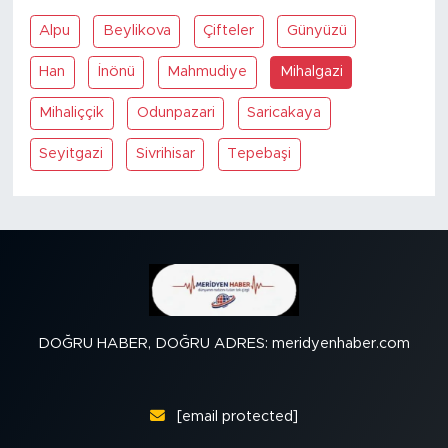
Alpu
Beylikova
Çifteler
Günyüzü
SPOR
Han
İnönü
Mahmudiye
Mihalgazi
KÜLTÜR SANAT
Mihaliççik
Odunpazari
Saricakaya
YAŞAM
Seyitgazi
Sivrihisar
Tepebaşi
TARİHTEN GÜNÜMÜZE
TARİH
KADIN
DOĞRU HABER, DOĞRU ADRES: meridyenhaber.com
SAĞLIK
SİYASET
[email protected]