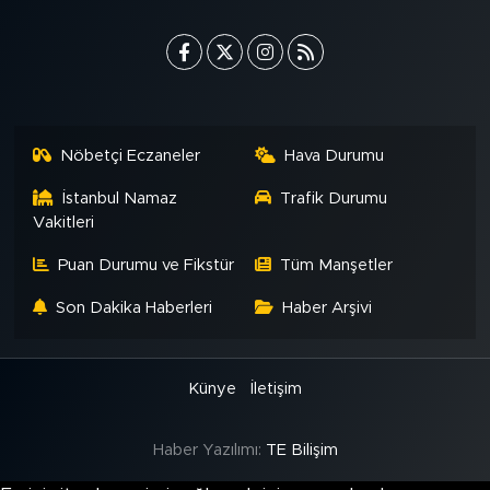
MEDYA KÖŞESİ
FOTO GALERİ
VİDEOLAR
Nöbetçi Eczaneler
Hava Durumu
ALINTI YAZARLAR
İstanbul Namaz
Trafik Durumu
Vakitleri
SOSYAL MEDYA
Puan Durumu ve Fikstür
Tüm Manşetler
Son Dakika Haberleri
Haber Arşivi
Künye
İletişim
Haber Yazılımı:
TE Bilişim