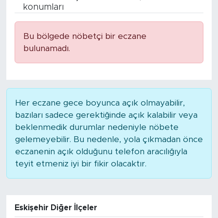
konumları
BİLİM-TEKNOLOJİ
Bu bölgede nöbetçi bir eczane
RÖPÖRTAJ
bulunamadı.
ANALİZ
NOSTALJİ
Her eczane gece boyunca açık olmayabilir,
bazıları sadece gerektiğinde açık kalabilir veya
KULİS
beklenmedik durumlar nedeniyle nöbete
gelemeyebilir. Bu nedenle, yola çıkmadan önce
YAZARLAR
eczanenin açık olduğunu telefon aracılığıyla
teyit etmeniz iyi bir fikir olacaktır.
DİNİ
POLİTİKA
Eskişehir Diğer İlçeler
EKONOMİ