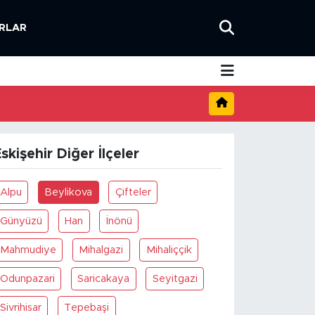
RLAR
skişehir Diğer İlçeler
Alpu
Beylikova
Çifteler
Günyüzü
Han
İnönü
Mahmudiye
Mihalgazi
Mihaliççik
Odunpazari
Saricakaya
Seyitgazi
Sivrihisar
Tepebaşi