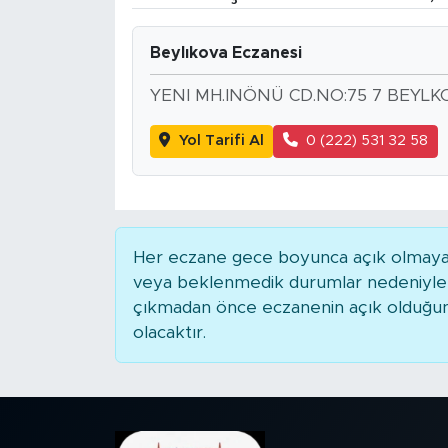
BİLİM-TEKNOLOJİ
Beylıkova Eczanesi
RÖPÖRTAJ
YENI MH.INÖNÜ CD.NO:75 7 BEYL
ANALİZ
Yol Tarifi Al
0 (222) 531 32 58
NOSTALJİ
KULİS
Her eczane gece boyunca açık olmayabili
veya beklenmedik durumlar nedeniyle 
YAZARLAR
çıkmadan önce eczanenin açık olduğunu t
olacaktır.
DİNİ
POLİTİKA
EKONOMİ