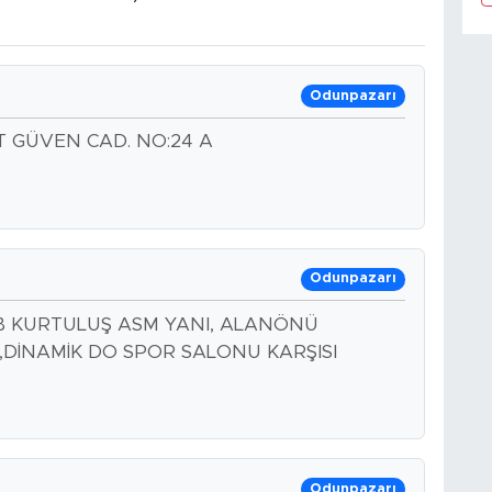
Odunpazarı
AT GÜVEN CAD. NO:24 A
Odunpazarı
B KURTULUŞ ASM YANI, ALANÖNÜ
DİNAMİK DO SPOR SALONU KARŞISI
Odunpazarı