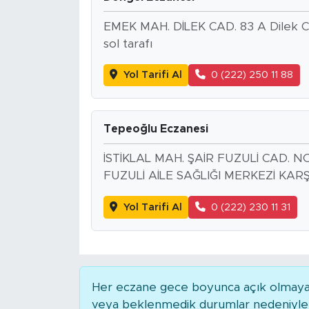
EMEK MAH. DİLEK CAD. 83 A Dilek Ca
SPOR
sol tarafı
KÜLTÜR SANAT
Yol Tarifi Al
0 (222) 250 11 88
YAŞAM
Tepeoğlu Eczanesi
TARİHTEN GÜNÜMÜZE
İSTİKLAL MAH. ŞAİR FUZULİ CAD. N
TARİH
FUZULİ AİLE SAĞLIĞI MERKEZİ KARŞ
Yol Tarifi Al
0 (222) 230 11 31
KADIN
SAĞLIK
SİYASET
Her eczane gece boyunca açık olmayabili
veya beklenmedik durumlar nedeniyle 