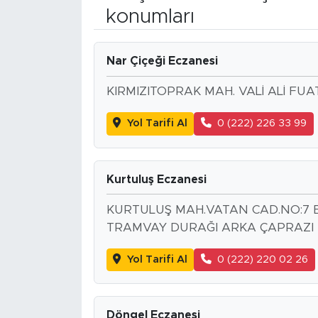
konumları
BİLİM-TEKNOLOJİ
RÖPÖRTAJ
Nar Çiçeği Eczanesi
KIRMIZITOPRAK MAH. VALİ ALİ FU
ANALİZ
Yol Tarifi Al
0 (222) 226 33 99
NOSTALJİ
KULİS
Kurtuluş Eczanesi
YAZARLAR
KURTULUŞ MAH.VATAN CAD.NO:7 
TRAMVAY DURAĞI ARKA ÇAPRAZI ,
DİNİ
Yol Tarifi Al
0 (222) 220 02 26
POLİTİKA
EKONOMİ
Döngel Eczanesi