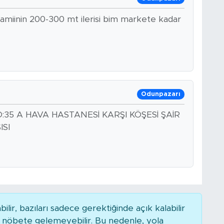
miinin 200-300 mt ilerisi bim markete kadar
Odunpazarı
O:35 A HAVA HASTANESİ KARŞI KÖŞESİ ŞAİR
ISI
r, bazıları sadece gerektiğinde açık kalabilir
nöbete gelemeyebilir. Bu nedenle, yola