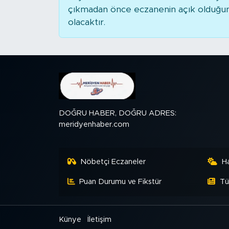
MEDYA KÖŞESİ
çıkmadan önce eczanenin açık olduğunu t
olacaktır.
FOTO GALERİ
VİDEOLAR
ALINTI YAZARLAR
SOSYAL MEDYA
DOĞRU HABER, DOĞRU ADRES:
meridyenhaber.com
Nöbetçi Eczaneler
H
Puan Durumu ve Fikstür
Tü
Künye
İletişim