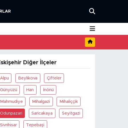
RLAR
skişehir Diğer İlçeler
Alpu
Beylikova
Çifteler
Günyüzü
Han
İnönü
Mahmudiye
Mihalgazi
Mihaliççik
Odunpazari
Saricakaya
Seyitgazi
Sivrihisar
Tepebaşi