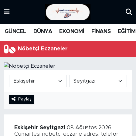
KATEGORİZE EDİLMEMİŞ
Nöbetçi Eczaneler
GÜNCEL
DÜNYA
EKONOMİ
FİNANS
EĞİTİM
EĞİTİM
Hava Durumu
Nöbetçi Eczaneler
MANŞET
İstanbul Namaz Vakitleri
MEDYA
Trafik Durumu
FİNANS
Süper Lig Puan Durumu ve Fikstür
Paylaş
DÜNYA
Tüm Manşetler
GÜNCEL
Son Dakika Haberleri
Eskişehir
Seyitgazi
08 Ağustos 2026
KARİKATÜR
Haber Arşivi
Cumartesi nöbetçi eczane adres, telefon