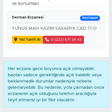
ve konumları
BİLİM-TEKNOLOJİ
Derman Eczanesi
Seyitgazi
RÖPÖRTAJ
YUNUS MAH. KAZIM SAKARYA CAD. 17 D
ANALİZ
Yol Tarifi Al
0 (222) 671 34 43
NOSTALJİ
KULİS
Her eczane gece boyunca açık olmayabilir,
YAZARLAR
bazıları sadece gerektiğinde açık kalabilir veya
beklenmedik durumlar nedeniyle nöbete
DİNİ
gelemeyebilir. Bu nedenle, yola çıkmadan önce
eczanenin açık olduğunu telefon aracılığıyla
POLİTİKA
teyit etmeniz iyi bir fikir olacaktır.
EKONOMİ