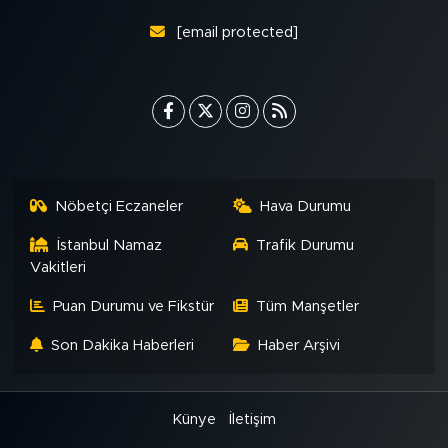
MEDYA KÖŞESİ
[email protected]
FOTO GALERİ
VİDEOLAR
ALINTI YAZARLAR
Nöbetçi Eczaneler
Hava Durumu
SOSYAL MEDYA
İstanbul Namaz
Trafik Durumu
Vakitleri
Puan Durumu ve Fikstür
Tüm Manşetler
Son Dakika Haberleri
Haber Arşivi
Künye
İletişim