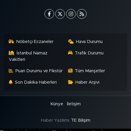
MEDYA KÖŞESİ
FOTO GALERİ
VİDEOLAR
Nöbetçi Eczaneler
Hava Durumu
ALINTI YAZARLAR
İstanbul Namaz
Trafik Durumu
Vakitleri
SOSYAL MEDYA
Puan Durumu ve Fikstür
Tüm Manşetler
Son Dakika Haberleri
Haber Arşivi
Künye
İletişim
Haber Yazılımı:
TE Bilişim