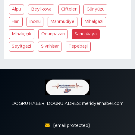
Alpu
Beylikova
Çifteler
Günyüzü
SPOR
Han
İnönü
Mahmudiye
Mihalgazi
KÜLTÜR SANAT
Mihaliççik
Odunpazari
Saricakaya
YAŞAM
Seyitgazi
Sivrihisar
Tepebaşi
TARİHTEN GÜNÜMÜZE
TARİH
KADIN
DOĞRU HABER, DOĞRU ADRES: meridyenhaber.com
SAĞLIK
SİYASET
[email protected]