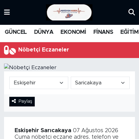
KATEGORİZE EDİLMEMİŞ
Nöbetçi Eczaneler
GÜNCEL
DÜNYA
EKONOMİ
FİNANS
EĞİTİM
EĞİTİM
Hava Durumu
Nöbetçi Eczaneler
MANŞET
İstanbul Namaz Vakitleri
MEDYA
Trafik Durumu
FİNANS
Süper Lig Puan Durumu ve Fikstür
Paylaş
DÜNYA
Tüm Manşetler
GÜNCEL
Son Dakika Haberleri
Eskişehir
Sarıcakaya
07 Ağustos 2026
KARİKATÜR
Haber Arşivi
Cuma nöbetçi eczane adres, telefon ve