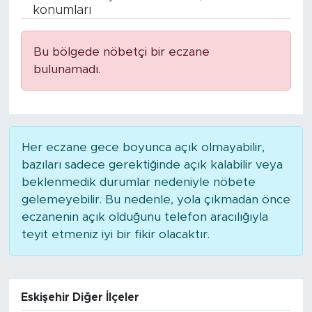
konumları
BİLİM-TEKNOLOJİ
Bu bölgede nöbetçi bir eczane
RÖPÖRTAJ
bulunamadı.
ANALİZ
NOSTALJİ
Her eczane gece boyunca açık olmayabilir,
bazıları sadece gerektiğinde açık kalabilir veya
KULİS
beklenmedik durumlar nedeniyle nöbete
gelemeyebilir. Bu nedenle, yola çıkmadan önce
YAZARLAR
eczanenin açık olduğunu telefon aracılığıyla
teyit etmeniz iyi bir fikir olacaktır.
DİNİ
POLİTİKA
Eskişehir Diğer İlçeler
EKONOMİ