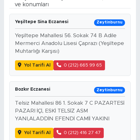
ve konumları
BİLİM-TEKNOLOJİ
Yeşiltepe Sina Eczanesi
Zeytinburnu
RÖPÖRTAJ
Yeşiltepe Mahallesi 56. Sokak 74 B Adile
ANALİZ
Mermerci Anadolu Lisesi Çaprazı (Yeşiltepe
Muhtarlığı Karşısı)
NOSTALJİ
Yol Tarifi Al
0 (212) 665 99 65
KULİS
Bozkır Eczanesi
Zeytinburnu
YAZARLAR
Telsiz Mahallesi 86 1. Sokak 7 C PAZARTESİ
DİNİ
PAZARI İÇİ, ESKİ TELSİZ ASM
YANI,ALADDİN EFENDİ CAMİİ YAKINI
POLİTİKA
Yol Tarifi Al
0 (212) 416 27 47
EKONOMİ