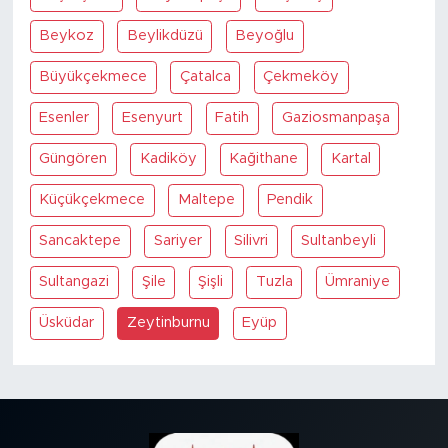
MEDYA KÖŞESİ
Beykoz
Beylikdüzü
Beyoğlu
FOTO GALERİ
Büyükçekmece
Çatalca
Çekmeköy
VİDEOLAR
Esenler
Esenyurt
Fatih
Gaziosmanpaşa
ALINTI YAZARLAR
Güngören
Kadiköy
Kağithane
Kartal
Küçükçekmece
Maltepe
Pendik
SOSYAL MEDYA
Sancaktepe
Sariyer
Silivri
Sultanbeyli
Sultangazi
Şile
Şişli
Tuzla
Ümraniye
Üsküdar
Zeytinburnu
Eyüp