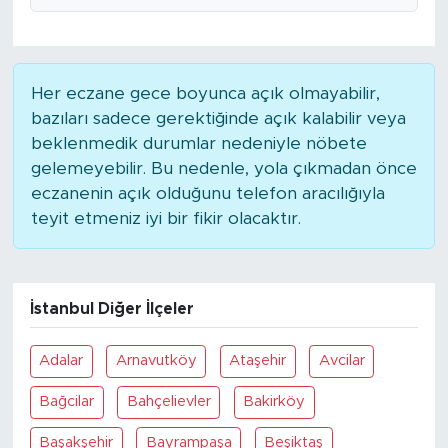
SPOR
Her eczane gece boyunca açık olmayabilir,
KÜLTÜR SANAT
bazıları sadece gerektiğinde açık kalabilir veya
beklenmedik durumlar nedeniyle nöbete
YAŞAM
gelemeyebilir. Bu nedenle, yola çıkmadan önce
eczanenin açık olduğunu telefon aracılığıyla
TARİHTEN GÜNÜMÜZE
teyit etmeniz iyi bir fikir olacaktır.
TARİH
KADIN
İstanbul Diğer İlçeler
SAĞLIK
Adalar
Arnavutköy
Ataşehir
Avcilar
Bağcilar
Bahçelievler
Bakirköy
SİYASET
Başakşehir
Bayrampaşa
Beşiktaş