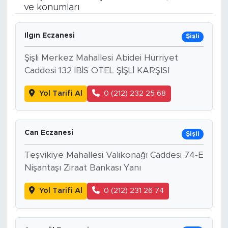
ve konumları
BİLİM-TEKNOLOJİ
Ilgın Eczanesi
Şişli
RÖPÖRTAJ
Şişli Merkez Mahallesi Abidei Hürriyet
ANALİZ
Caddesi 132 İBİS OTEL ŞİŞLİ KARŞISI
Yol Tarifi Al
0 (212) 232 25 68
NOSTALJİ
KULİS
Can Eczanesi
Şişli
YAZARLAR
Teşvikiye Mahallesi Valikonağı Caddesi 74-E
Nişantaşı Ziraat Bankası Yanı
DİNİ
Yol Tarifi Al
0 (212) 231 26 74
POLİTİKA
EKONOMİ