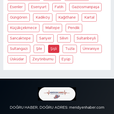
Esenler
Esenyurt
Fatih
Gaziosmanpaşa
Güngören
Kadiköy
Kağithane
Kartal
Küçükçekmece
Maltepe
Pendik
Sancaktepe
Sariyer
Silivri
Sultanbeyli
Sultangazi
Şile
Şişli
Tuzla
Ümraniye
Üsküdar
Zeytinburnu
Eyüp
DOĞRU HABER, DOĞRU ADRES: meridyenhaber.com