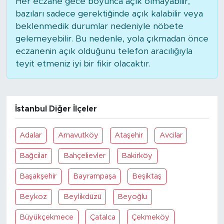
Her eczane gece boyunca açık olmayabilir,
MEDYA KÖŞESİ
bazıları sadece gerektiğinde açık kalabilir veya
beklenmedik durumlar nedeniyle nöbete
FOTO GALERİ
gelemeyebilir. Bu nedenle, yola çıkmadan önce
eczanenin açık olduğunu telefon aracılığıyla
VİDEOLAR
teyit etmeniz iyi bir fikir olacaktır.
ALINTI YAZARLAR
SOSYAL MEDYA
İstanbul Diğer İlçeler
Adalar
Arnavutköy
Ataşehir
Avcilar
Bağcilar
Bahçelievler
Bakirköy
Başakşehir
Bayrampaşa
Beşiktaş
Beykoz
Beylikdüzü
Beyoğlu
Büyükçekmece
Çatalca
Çekmeköy