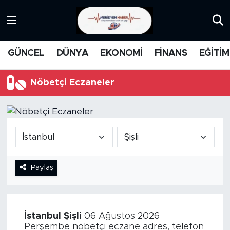
KATEGORİZE EDİLMEMİŞ
Nöbetçi Eczaneler
GÜNCEL
DÜNYA
EKONOMİ
FİNANS
EĞİTİM
EĞİTİM
Hava Durumu
Nöbetçi Eczaneler
MANŞET
İstanbul Namaz Vakitleri
MEDYA
Trafik Durumu
FİNANS
Süper Lig Puan Durumu ve Fikstür
Paylaş
DÜNYA
Tüm Manşetler
GÜNCEL
Son Dakika Haberleri
İstanbul
Şişli
06 Ağustos 2026
KARİKATÜR
Haber Arşivi
Perşembe nöbetçi eczane adres, telefon