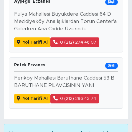
Ayşegül Eczanesi
Şişli
SPOR
Fulya Mahallesi Büyükdere Caddesi 64 D
Mecidiyeköy Ana Işıklardan Torun Center'a
KÜLTÜR SANAT
Giderken Ana Cadde Üzerinde.
Yol Tarifi Al
0 (212) 274 46 07
YAŞAM
TARİHTEN GÜNÜMÜZE
Petek Eczanesi
Şişli
TARİH
Feriköy Mahallesi Baruthane Caddesi 53 B
BARUTHANE PİLAVCISININ YANI
KADIN
Yol Tarifi Al
0 (212) 296 43 74
SAĞLIK
SİYASET