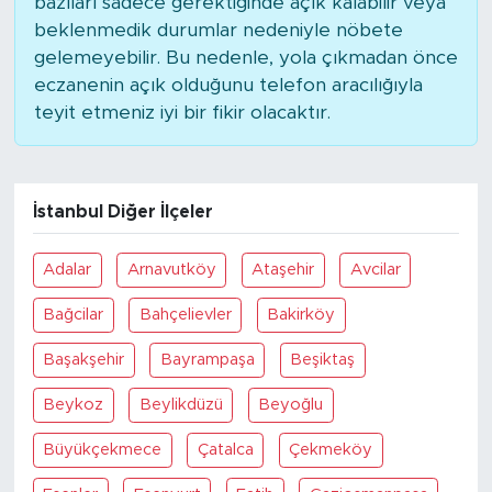
bazıları sadece gerektiğinde açık kalabilir veya
MEDYA KÖŞESİ
beklenmedik durumlar nedeniyle nöbete
gelemeyebilir. Bu nedenle, yola çıkmadan önce
FOTO GALERİ
eczanenin açık olduğunu telefon aracılığıyla
teyit etmeniz iyi bir fikir olacaktır.
VİDEOLAR
ALINTI YAZARLAR
İstanbul Diğer İlçeler
SOSYAL MEDYA
Adalar
Arnavutköy
Ataşehir
Avcilar
Bağcilar
Bahçelievler
Bakirköy
Başakşehir
Bayrampaşa
Beşiktaş
Beykoz
Beylikdüzü
Beyoğlu
Büyükçekmece
Çatalca
Çekmeköy