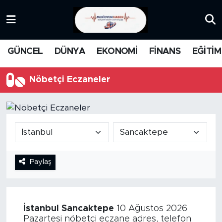
KATEGORİZE EDİLMEMİŞ
Nöbetçi Eczaneler
GÜNCEL
DÜNYA
EKONOMİ
FİNANS
EĞİTİM
EĞİTİM
Hava Durumu
Nöbetçi Eczaneler
MANŞET
İstanbul Namaz Vakitleri
MEDYA
Trafik Durumu
FİNANS
Süper Lig Puan Durumu ve Fikstür
Paylaş
DÜNYA
Tüm Manşetler
GÜNCEL
Son Dakika Haberleri
İstanbul
Sancaktepe
10 Ağustos 2026
KARİKATÜR
Haber Arşivi
Pazartesi nöbetçi eczane adres, telefon