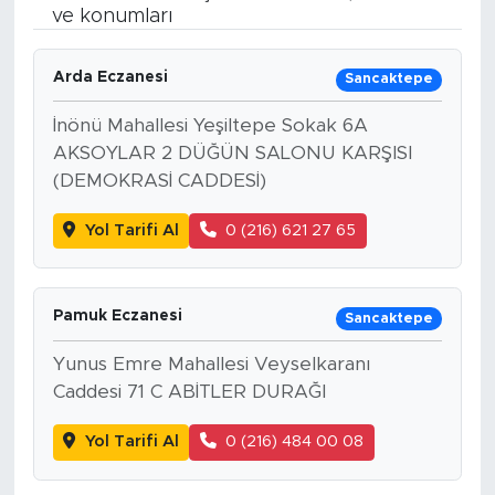
ve konumları
BİLİM-TEKNOLOJİ
Arda Eczanesi
Sancaktepe
RÖPÖRTAJ
İnönü Mahallesi Yeşiltepe Sokak 6A
ANALİZ
AKSOYLAR 2 DÜĞÜN SALONU KARŞISI
(DEMOKRASİ CADDESİ)
NOSTALJİ
Yol Tarifi Al
0 (216) 621 27 65
KULİS
Pamuk Eczanesi
Sancaktepe
YAZARLAR
Yunus Emre Mahallesi Veyselkaranı
DİNİ
Caddesi 71 C ABİTLER DURAĞI
POLİTİKA
Yol Tarifi Al
0 (216) 484 00 08
EKONOMİ