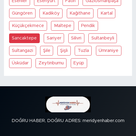
Esenler
Esenyurt
Fatih
Gaziosmanpaşa
Güngören
Kadiköy
Kağithane
Kartal
Küçükçekmece
Maltepe
Pendik
Sancaktepe
Sariyer
Silivri
Sultanbeyli
Sultangazi
Şile
Şişli
Tuzla
Ümraniye
Üsküdar
Zeytinburnu
Eyüp
DOĞRU HABER, DOĞRU ADRES: meridyenhaber.com