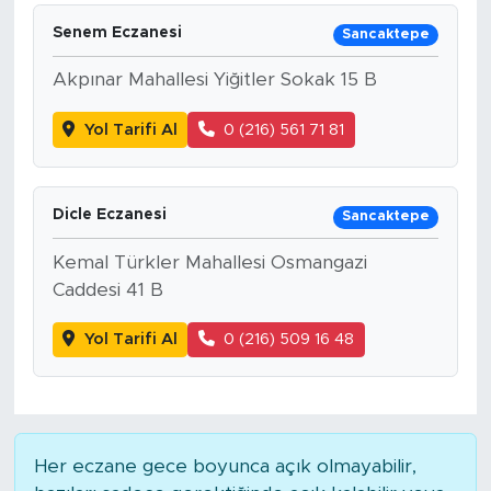
Senem Eczanesi
Sancaktepe
SPOR
Akpınar Mahallesi Yiğitler Sokak 15 B
KÜLTÜR SANAT
Yol Tarifi Al
0 (216) 561 71 81
YAŞAM
Dicle Eczanesi
TARİHTEN GÜNÜMÜZE
Sancaktepe
Kemal Türkler Mahallesi Osmangazi
TARİH
Caddesi 41 B
KADIN
Yol Tarifi Al
0 (216) 509 16 48
SAĞLIK
SİYASET
Her eczane gece boyunca açık olmayabilir,