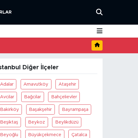
RLAR
stanbul Diğer İlçeler
Adalar
Arnavutköy
Ataşehir
Avcilar
Bağcilar
Bahçelievler
Bakirköy
Başakşehir
Bayrampaşa
Beşiktaş
Beykoz
Beylikdüzü
Beyoğlu
Büyükçekmece
Çatalca