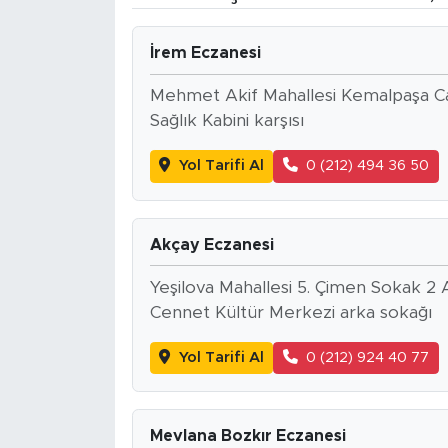
BİLİM-TEKNOLOJİ
İrem Eczanesi
RÖPÖRTAJ
Mehmet Akif Mahallesi Kemalpaşa Ca
Sağlık Kabini karşısı
ANALİZ
Yol Tarifi Al
0 (212) 494 36 50
NOSTALJİ
KULİS
Akçay Eczanesi
Yeşilova Mahallesi 5. Çimen Sokak 2 
YAZARLAR
Cennet Kültür Merkezi arka sokağı
DİNİ
Yol Tarifi Al
0 (212) 924 40 77
POLİTİKA
Mevlana Bozkır Eczanesi
EKONOMİ