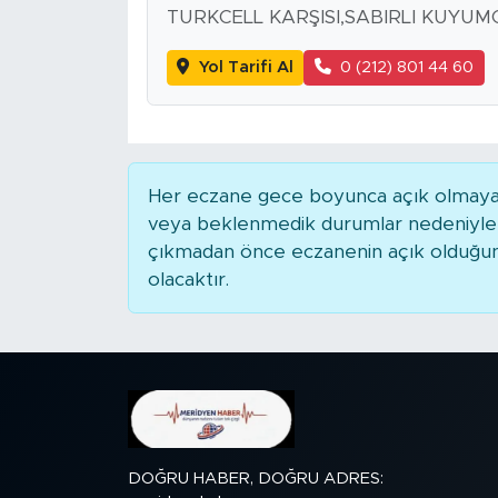
MEDYA KÖŞESİ
TURKCELL KARŞISI,SABIRLI KUYUM
FOTO GALERİ
Yol Tarifi Al
0 (212) 801 44 60
VİDEOLAR
ALINTI YAZARLAR
Her eczane gece boyunca açık olmayabili
veya beklenmedik durumlar nedeniyle 
SOSYAL MEDYA
çıkmadan önce eczanenin açık olduğunu t
olacaktır.
DOĞRU HABER, DOĞRU ADRES: