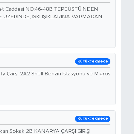
hmet Caddesi NO:46-48B TEPEÜSTÜ'NDEN
ÜZERİNDE, İSKİ IŞIKLARINA VARMADAN
Küçükçekmece
ity Çarşı 2A2 Shell Benzin İstasyonu ve Migros
Küçükçekmece
elikan Sokak 2B KANARYA ÇARŞI GİRİŞİ