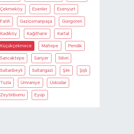
Çekmeköy
Esenler
Esenyurt
Fatih
Gaziosmanpaşa
Güngören
Kadiköy
Kağithane
Kartal
Küçükçekmece
Maltepe
Pendik
Sancaktepe
Sariyer
Silivri
Sultanbeyli
Sultangazi
Şile
Şişli
Tuzla
Ümraniye
Üsküdar
Zeytinburnu
Eyüp