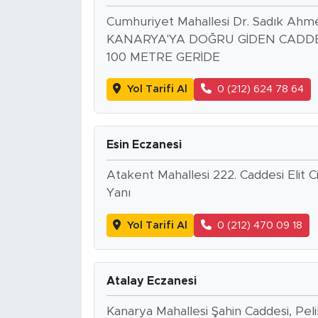
Cumhuriyet Mahallesi Dr. Sadık A
SPOR
KANARYA'YA DOĞRU GİDEN CADDE 
100 METRE GERİDE
KÜLTÜR SANAT
Yol Tarifi Al
0 (212) 624 78 64
YAŞAM
TARİHTEN GÜNÜMÜZE
Esin Eczanesi
Atakent Mahallesi 222. Caddesi Elit C
TARİH
Yanı
KADIN
Yol Tarifi Al
0 (212) 470 09 18
SAĞLIK
Atalay Eczanesi
SİYASET
Kanarya Mahallesi Şahin Caddesi, P