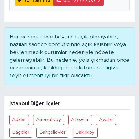
Yol Tarifi Al
0 (212) 777 00 12
SPOR
KÜLTÜR SANAT
Her eczane gece boyunca açık olmayabilir,
bazıları sadece gerektiğinde açık kalabilir veya
YAŞAM
beklenmedik durumlar nedeniyle nöbete
gelemeyebilir. Bu nedenle, yola çıkmadan önce
TARİHTEN GÜNÜMÜZE
eczanenin açık olduğunu telefon aracılığıyla
teyit etmeniz iyi bir fikir olacaktır.
TARİH
KADIN
İstanbul Diğer İlçeler
SAĞLIK
Adalar
Arnavutköy
Ataşehir
Avcilar
SİYASET
Bağcilar
Bahçelievler
Bakirköy