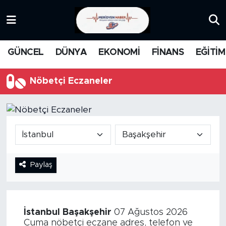
KATEGORİZE EDİLMEMİŞ
Nöbetçi Eczaneler
GÜNCEL
DÜNYA
EKONOMİ
FİNANS
EĞİTİM
EĞİTİM
Hava Durumu
Nöbetçi Eczaneler
MANŞET
İstanbul Namaz Vakitleri
MEDYA
Trafik Durumu
FİNANS
Süper Lig Puan Durumu ve Fikstür
Paylaş
DÜNYA
Tüm Manşetler
GÜNCEL
Son Dakika Haberleri
İstanbul
Başakşehir
07 Ağustos 2026
KARİKATÜR
Haber Arşivi
Cuma nöbetçi eczane adres, telefon ve