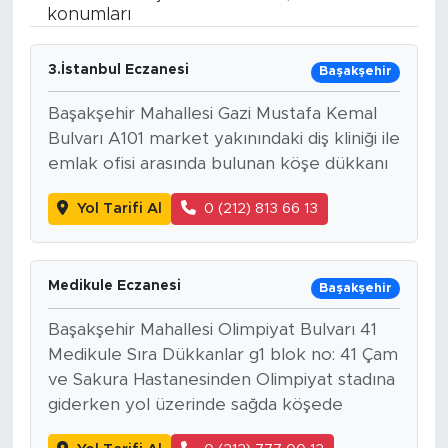
konumları
BİLİM-TEKNOLOJİ
3.İstanbul Eczanesi
Başakşehir
RÖPÖRTAJ
Başakşehir Mahallesi Gazi Mustafa Kemal
ANALİZ
Bulvarı A101 market yakınındaki diş kliniği ile
emlak ofisi arasında bulunan köşe dükkanı
NOSTALJİ
Yol Tarifi Al
0 (212) 813 66 13
KULİS
Medikule Eczanesi
Başakşehir
YAZARLAR
Başakşehir Mahallesi Olimpiyat Bulvarı 41
DİNİ
Medikule Sıra Dükkanlar g1 blok no: 41 Çam
ve Sakura Hastanesinden Olimpiyat stadına
POLİTİKA
giderken yol üzerinde sağda köşede
EKONOMİ