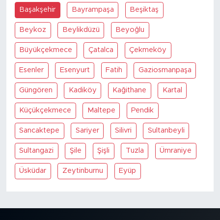
MEDYA KÖŞESİ
Başakşehir
Bayrampaşa
Beşiktaş
FOTO GALERİ
Beykoz
Beylikdüzü
Beyoğlu
Büyükçekmece
Çatalca
Çekmeköy
VİDEOLAR
Esenler
Esenyurt
Fatih
Gaziosmanpaşa
ALINTI YAZARLAR
Güngören
Kadiköy
Kağithane
Kartal
SOSYAL MEDYA
Küçükçekmece
Maltepe
Pendik
Sancaktepe
Sariyer
Silivri
Sultanbeyli
Sultangazi
Şile
Şişli
Tuzla
Ümraniye
Üsküdar
Zeytinburnu
Eyüp