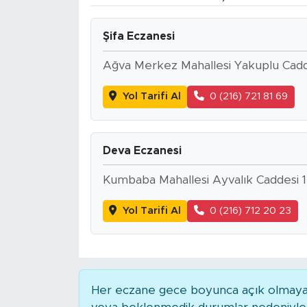
BİLİM-TEKNOLOJİ
Şifa Eczanesi
RÖPÖRTAJ
Ağva Merkez Mahallesi Yakuplu Cadd
ANALİZ
Yol Tarifi Al
0 (216) 721 81 69
NOSTALJİ
Deva Eczanesi
KULİS
Kumbaba Mahallesi Ayvalık Caddesi 1
YAZARLAR
Yol Tarifi Al
0 (216) 712 20 23
DİNİ
POLİTİKA
Her eczane gece boyunca açık olmayabili
EKONOMİ