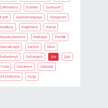
Çekmeköy
Esenler
Esenyurt
Fatih
Gaziosmanpaşa
Güngören
Kadiköy
Kağithane
Kartal
Küçükçekmece
Maltepe
Pendik
Sancaktepe
Sariyer
Silivri
Sultanbeyli
Sultangazi
Şile
Şişli
Tuzla
Ümraniye
Üsküdar
Zeytinburnu
Eyüp