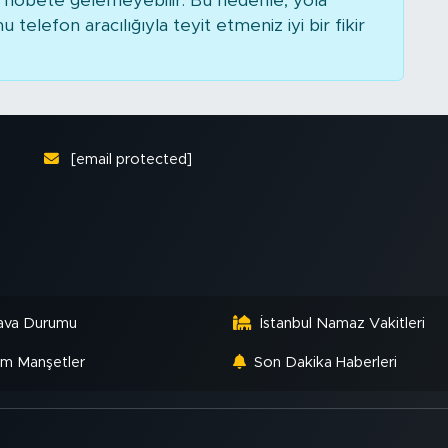
nöbete gelemeyebilir. Bu nedenle, yola
elefon aracılığıyla teyit etmeniz iyi bir fikir
[email protected]
ava Durumu
İstanbul Namaz Vakitleri
m Manşetler
Son Dakika Haberleri