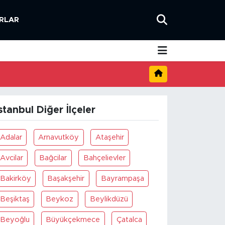
RLAR
stanbul Diğer İlçeler
Adalar
Arnavutköy
Ataşehir
Avcilar
Bağcilar
Bahçelievler
Bakirköy
Başakşehir
Bayrampaşa
Beşiktaş
Beykoz
Beylikdüzü
Beyoğlu
Büyükçekmece
Çatalca