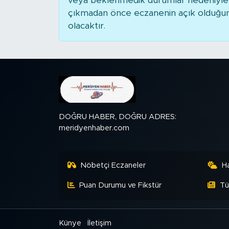
veya beklenmedik durumlar nedeniyle 
çıkmadan önce eczanenin açık olduğunu t
SPOR
olacaktır.
KÜLTÜR SANAT
YAŞAM
TARİHTEN GÜNÜMÜZE
DOĞRU HABER, DOĞRU ADRES:
TARİH
meridyenhaber.com
KADIN
Nöbetçi Eczaneler
H
SAĞLIK
Puan Durumu ve Fikstür
Tü
SİYASET
Künye
İletişim