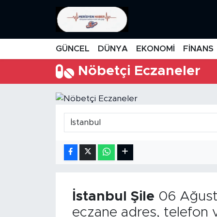
KATEGORİZE EDİLMEMİŞ
Nöbetçi Eczaneler
GÜNCEL
DÜNYA
EKONOMİ
FİNANS
EĞİTİM
Hava Durumu
Nöbetçi Eczaneler
MANŞET
İstanbul Namaz Vakitleri
MEDYA
Trafik Durumu
FİNANS
Süper Lig Puan Durumu ve Fikstür
DÜNYA
Tüm Manşetler
GÜNCEL
Son Dakika Haberleri
İstanbul
Şile
06 Ağust
KARİKATÜR
Haber Arşivi
eczane adres, telefon 