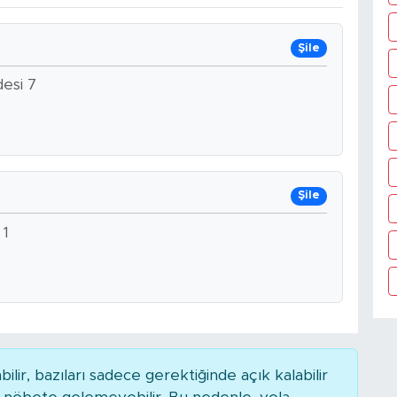
Şile
esi 7
Şile
 1
r, bazıları sadece gerektiğinde açık kalabilir