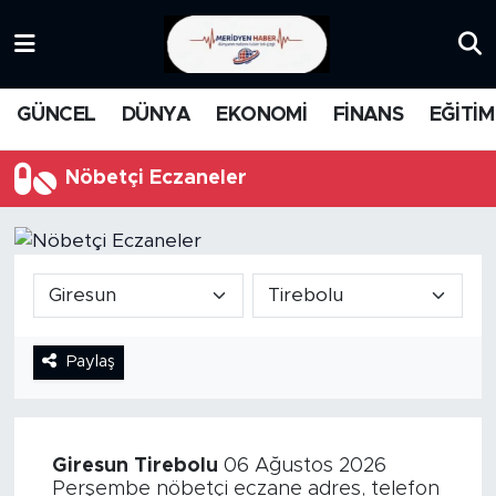
KATEGORİZE EDİLMEMİŞ
Nöbetçi Eczaneler
GÜNCEL
DÜNYA
EKONOMİ
FİNANS
EĞİTİM
EĞİTİM
Hava Durumu
Nöbetçi Eczaneler
MANŞET
İstanbul Namaz Vakitleri
MEDYA
Trafik Durumu
FİNANS
Süper Lig Puan Durumu ve Fikstür
Paylaş
DÜNYA
Tüm Manşetler
GÜNCEL
Son Dakika Haberleri
Giresun
Tirebolu
06 Ağustos 2026
KARİKATÜR
Haber Arşivi
Perşembe nöbetçi eczane adres, telefon