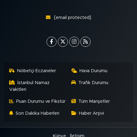
MEDYA KÖŞESİ
FOTO GALERİ
[email protected]
VİDEOLAR
ALINTI YAZARLAR
SOSYAL MEDYA
Nöbetçi Eczaneler
Hava Durumu
İstanbul Namaz
Trafik Durumu
Vakitleri
Puan Durumu ve Fikstür
Tüm Manşetler
Son Dakika Haberleri
Haber Arşivi
Künye
İletişim