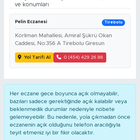
ve konumları
BİLİM-TEKNOLOJİ
Pelin Eczanesi
Tirebolu
RÖPÖRTAJ
Körliman Mahallesi, Amiral Şükrü Okan
ANALİZ
Caddesi, No:356 A Tirebolu Giresun
Yol Tarifi Al
0 (454) 429 26 86
NOSTALJİ
KULİS
YAZARLAR
Her eczane gece boyunca açık olmayabilir,
bazıları sadece gerektiğinde açık kalabilir veya
DİNİ
beklenmedik durumlar nedeniyle nöbete
gelemeyebilir. Bu nedenle, yola çıkmadan önce
POLİTİKA
eczanenin açık olduğunu telefon aracılığıyla
teyit etmeniz iyi bir fikir olacaktır.
EKONOMİ