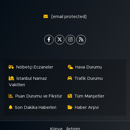
MEDYA KÖŞESİ
FOTO GALERİ
[email protected]
VİDEOLAR
ALINTI YAZARLAR
SOSYAL MEDYA
Nöbetçi Eczaneler
Hava Durumu
İstanbul Namaz
Trafik Durumu
Vakitleri
Puan Durumu ve Fikstür
Tüm Manşetler
Son Dakika Haberleri
Haber Arşivi
Künye
İletişim