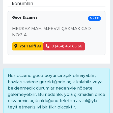
konumları
BİLİM-TEKNOLOJİ
Güce Eczanesi
Güce
RÖPÖRTAJ
MERKEZ MAH. M.FEVZİ ÇAKMAK CAD.
ANALİZ
NO:3 A
Yol Tarifi Al
0 (454) 451 66 66
NOSTALJİ
KULİS
YAZARLAR
Her eczane gece boyunca açık olmayabilir,
bazıları sadece gerektiğinde açık kalabilir veya
DİNİ
beklenmedik durumlar nedeniyle nöbete
gelemeyebilir. Bu nedenle, yola çıkmadan önce
POLİTİKA
eczanenin açık olduğunu telefon aracılığıyla
teyit etmeniz iyi bir fikir olacaktır.
EKONOMİ