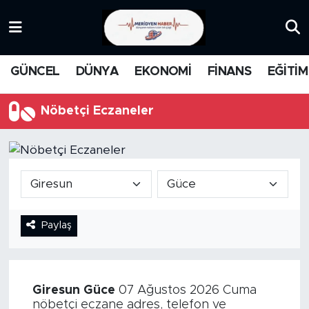
KATEGORİZE EDİLMEMİŞ
Nöbetçi Eczaneler
GÜNCEL
DÜNYA
EKONOMİ
FİNANS
EĞİTİM
EĞİTİM
Hava Durumu
Nöbetçi Eczaneler
MANŞET
İstanbul Namaz Vakitleri
MEDYA
Trafik Durumu
FİNANS
Süper Lig Puan Durumu ve Fikstür
Paylaş
DÜNYA
Tüm Manşetler
GÜNCEL
Son Dakika Haberleri
Giresun
Güce
07 Ağustos 2026 Cuma
KARİKATÜR
Haber Arşivi
nöbetçi eczane adres, telefon ve