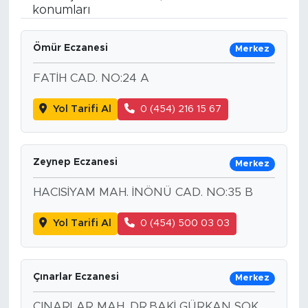
konumları
BİLİM-TEKNOLOJİ
Ömür Eczanesi
Merkez
RÖPÖRTAJ
FATİH CAD. NO:24 A
ANALİZ
Yol Tarifi Al
0 (454) 216 15 67
NOSTALJİ
Zeynep Eczanesi
KULİS
Merkez
HACISİYAM MAH. İNÖNÜ CAD. NO:35 B
YAZARLAR
Yol Tarifi Al
0 (454) 500 03 03
DİNİ
POLİTİKA
Çınarlar Eczanesi
Merkez
EKONOMİ
ÇINARLAR MAH. DR.BAKİ GÜRKAN SOK.