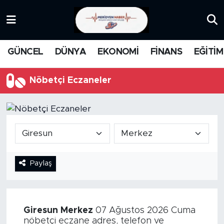
KATEGORİZE EDİLMEMİŞ
Nöbetçi Eczaneler
GÜNCEL
DÜNYA
EKONOMİ
FİNANS
EĞİTİM
EĞİTİM
Hava Durumu
Nöbetçi Eczaneler
MANŞET
İstanbul Namaz Vakitleri
MEDYA
Trafik Durumu
FİNANS
Süper Lig Puan Durumu ve Fikstür
Paylaş
DÜNYA
Tüm Manşetler
GÜNCEL
Son Dakika Haberleri
Giresun
Merkez
07 Ağustos 2026 Cuma
KARİKATÜR
Haber Arşivi
nöbetçi eczane adres, telefon ve