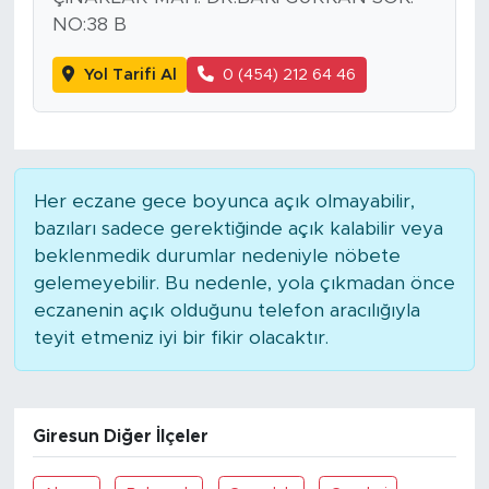
NO:38 B
SPOR
Yol Tarifi Al
0 (454) 212 64 46
KÜLTÜR SANAT
YAŞAM
Her eczane gece boyunca açık olmayabilir,
TARİHTEN GÜNÜMÜZE
bazıları sadece gerektiğinde açık kalabilir veya
beklenmedik durumlar nedeniyle nöbete
TARİH
gelemeyebilir. Bu nedenle, yola çıkmadan önce
eczanenin açık olduğunu telefon aracılığıyla
KADIN
teyit etmeniz iyi bir fikir olacaktır.
SAĞLIK
Giresun Diğer İlçeler
SİYASET