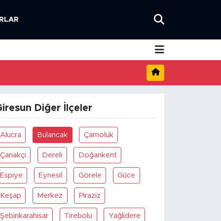
RLAR
iresun Diğer İlçeler
Alucra
Bulancak
Çamoluk
Çanakçi
Dereli
Doğankent
Espiye
Eynesil
Görele
Güce
Keşap
Merkez
Piraziz
Şebinkarahisar
Tirebolu
Yağlidere