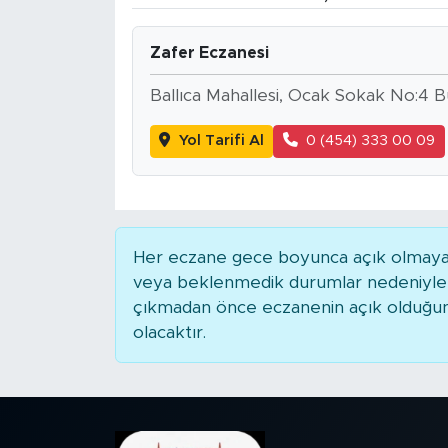
BİLİM-TEKNOLOJİ
Zafer Eczanesi
RÖPÖRTAJ
Ballıca Mahallesi, Ocak Sokak No:4 
ANALİZ
Yol Tarifi Al
0 (454) 333 00 09
NOSTALJİ
KULİS
Her eczane gece boyunca açık olmayabili
veya beklenmedik durumlar nedeniyle 
YAZARLAR
çıkmadan önce eczanenin açık olduğunu t
olacaktır.
DİNİ
POLİTİKA
EKONOMİ