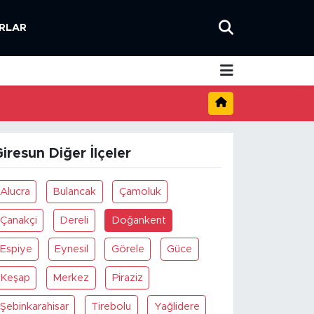
RLAR
iresun Diğer İlçeler
Alucra
Bulancak
Çamoluk
Çanakçi
Dereli
Doğankent
Espiye
Eynesil
Görele
Güce
Keşap
Merkez
Piraziz
Şebinkarahisar
Tirebolu
Yağlidere