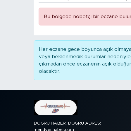
BİLİM-TEKNOLOJİ
Bu bölgede nöbetçi bir eczane bulu
RÖPÖRTAJ
ANALİZ
Her eczane gece boyunca açık olmayabili
NOSTALJİ
veya beklenmedik durumlar nedeniyle 
çıkmadan önce eczanenin açık olduğunu t
KULİS
olacaktır.
YAZARLAR
DİNİ
POLİTİKA
DOĞRU HABER, DOĞRU ADRES:
EKONOMİ
meridyenhaber.com