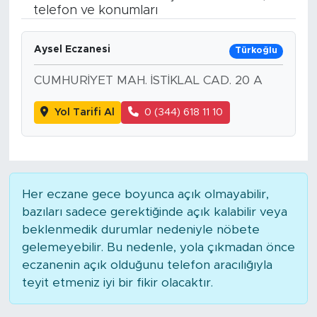
telefon ve konumları
BİLİM-TEKNOLOJİ
Aysel Eczanesi
Türkoğlu
RÖPÖRTAJ
CUMHURİYET MAH. İSTİKLAL CAD. 20 A
ANALİZ
Yol Tarifi Al
0 (344) 618 11 10
NOSTALJİ
KULİS
Her eczane gece boyunca açık olmayabilir,
YAZARLAR
bazıları sadece gerektiğinde açık kalabilir veya
beklenmedik durumlar nedeniyle nöbete
DİNİ
gelemeyebilir. Bu nedenle, yola çıkmadan önce
eczanenin açık olduğunu telefon aracılığıyla
POLİTİKA
teyit etmeniz iyi bir fikir olacaktır.
EKONOMİ