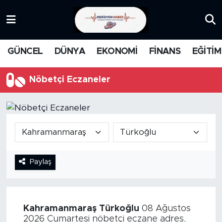
KATEGORİZE EDİLMEMİŞ
Nöbetçi Eczaneler
GÜNCEL
DÜNYA
EKONOMİ
FİNANS
EĞİTİM
EĞİTİM
Hava Durumu
Nöbetçi Eczaneler
MANŞET
İstanbul Namaz Vakitleri
MEDYA
Trafik Durumu
FİNANS
Süper Lig Puan Durumu ve Fikstür
Paylaş
DÜNYA
Tüm Manşetler
GÜNCEL
Son Dakika Haberleri
Kahramanmaraş
Türkoğlu
08 Ağustos
KARİKATÜR
Haber Arşivi
2026 Cumartesi nöbetçi eczane adres,