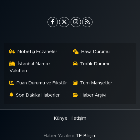
MEDYA KÖŞESİ
FOTO GALERİ
VİDEOLAR
ALINTI YAZARLAR
Nöbetçi Eczaneler
Hava Durumu
İstanbul Namaz
Trafik Durumu
SOSYAL MEDYA
Vakitleri
Puan Durumu ve Fikstür
Tüm Manşetler
Son Dakika Haberleri
Haber Arşivi
Künye
İletişim
Haber Yazılımı:
TE Bilişim