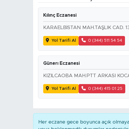
BİLİM-TEKNOLOJİ
Kılınç Eczanesi
RÖPÖRTAJ
KARAELBİSTAN MAH.TAŞLIK CAD. 1
ANALİZ
Yol Tarifi Al
0 (344) 511 54 54
NOSTALJİ
Günerı Eczanesi
KULİS
KIZILCAOBA MAH.PTT ARKASI KOC
YAZARLAR
Yol Tarifi Al
0 (344) 415 01 25
DİNİ
POLİTİKA
Her eczane gece boyunca açık olmayabili
EKONOMİ