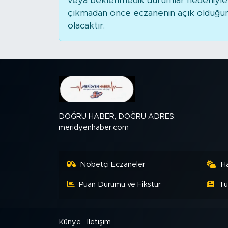
veya beklenmedik durumlar nedeniyle 
çıkmadan önce eczanenin açık olduğunu t
SPOR
olacaktır.
KÜLTÜR SANAT
YAŞAM
TARİHTEN GÜNÜMÜZE
DOĞRU HABER, DOĞRU ADRES:
TARİH
meridyenhaber.com
KADIN
Nöbetçi Eczaneler
H
SAĞLIK
Puan Durumu ve Fikstür
Tü
SİYASET
Künye
İletişim