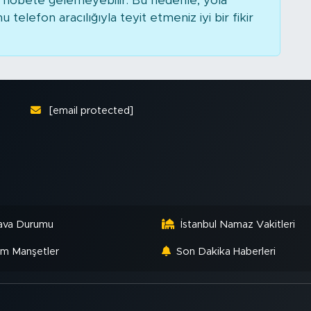
nöbete gelemeyebilir. Bu nedenle, yola
elefon aracılığıyla teyit etmeniz iyi bir fikir
[email protected]
ava Durumu
İstanbul Namaz Vakitleri
m Manşetler
Son Dakika Haberleri