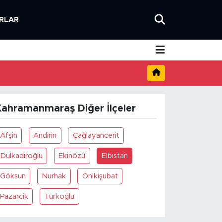
RLAR
Kahramanmaraş Diğer İlçeler
Afşin
Andirin
Çağlayancerit
Dulkadiroğlu
Ekinözü
Elbistan
Göksun
Nurhak
Onikişubat
Pazarcik
Türkoğlu