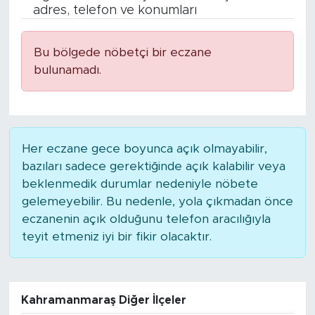
adres, telefon ve konumları
BİLİM-TEKNOLOJİ
Bu bölgede nöbetçi bir eczane
RÖPÖRTAJ
bulunamadı.
ANALİZ
NOSTALJİ
Her eczane gece boyunca açık olmayabilir,
bazıları sadece gerektiğinde açık kalabilir veya
KULİS
beklenmedik durumlar nedeniyle nöbete
gelemeyebilir. Bu nedenle, yola çıkmadan önce
YAZARLAR
eczanenin açık olduğunu telefon aracılığıyla
teyit etmeniz iyi bir fikir olacaktır.
DİNİ
POLİTİKA
Kahramanmaraş Diğer İlçeler
EKONOMİ