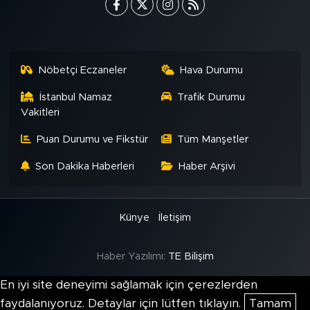
MEDYA KÖŞESİ
FOTO GALERİ
Nöbetçi Eczaneler
Hava Durumu
VİDEOLAR
İstanbul Namaz
Trafik Durumu
ALINTI YAZARLAR
Vakitleri
Puan Durumu ve Fikstür
Tüm Manşetler
SOSYAL MEDYA
Son Dakika Haberleri
Haber Arşivi
Künye
İletişim
Haber Yazılımı:
TE Bilişim
En iyi site deneyimi sağlamak için çerezlerden
faydalanıyoruz. Detaylar için lütfen tıklayın.
Tamam