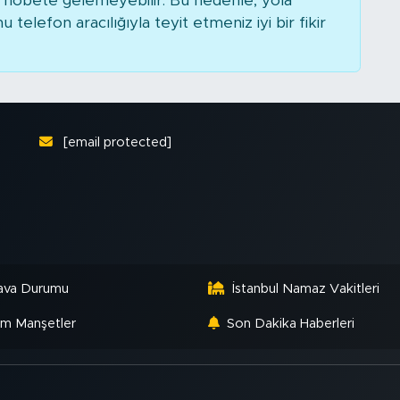
nöbete gelemeyebilir. Bu nedenle, yola
elefon aracılığıyla teyit etmeniz iyi bir fikir
[email protected]
ava Durumu
İstanbul Namaz Vakitleri
m Manşetler
Son Dakika Haberleri