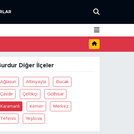
RLAR
urdur Diğer İlçeler
Ağlasun
Altinyayla
Bucak
Çavdir
Çeltikçi
Gölhisar
Karamanli
Kemer
Merkez
Tefenni
Yeşilova