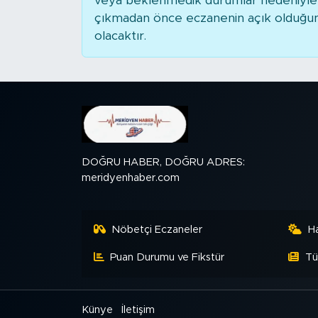
veya beklenmedik durumlar nedeniyle 
çıkmadan önce eczanenin açık olduğunu t
SPOR
olacaktır.
KÜLTÜR SANAT
YAŞAM
TARİHTEN GÜNÜMÜZE
DOĞRU HABER, DOĞRU ADRES:
TARİH
meridyenhaber.com
KADIN
Nöbetçi Eczaneler
H
SAĞLIK
Puan Durumu ve Fikstür
Tü
SİYASET
Künye
İletişim