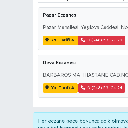
BİLİM-TEKNOLOJİ
Pazar Eczanesi
RÖPÖRTAJ
Pazar Mahallesi, Yeşilova Caddesi, N
ANALİZ
Yol Tarifi Al
0 (248) 531 27 29
NOSTALJİ
Deva Eczanesi
KULİS
BARBAROS MAH.HASTANE CAD.NO:
YAZARLAR
Yol Tarifi Al
0 (248) 531 24 24
DİNİ
POLİTİKA
Her eczane gece boyunca açık olmayabili
EKONOMİ