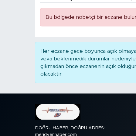
BİLİM-TEKNOLOJİ
Bu bölgede nöbetçi bir eczane bulu
RÖPÖRTAJ
ANALİZ
Her eczane gece boyunca açık olmayabili
NOSTALJİ
veya beklenmedik durumlar nedeniyle 
çıkmadan önce eczanenin açık olduğunu t
KULİS
olacaktır.
YAZARLAR
DİNİ
POLİTİKA
DOĞRU HABER, DOĞRU ADRES:
EKONOMİ
meridyenhaber.com