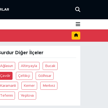
RLAR
urdur Diğer İlçeler
Ağlasun
Altinyayla
Bucak
Çavdir
Çeltikçi
Gölhisar
Karamanli
Kemer
Merkez
Tefenni
Yeşilova