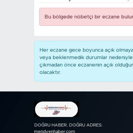
BİLİM-TEKNOLOJİ
Bu bölgede nöbetçi bir eczane bulu
RÖPÖRTAJ
ANALİZ
Her eczane gece boyunca açık olmayabili
NOSTALJİ
veya beklenmedik durumlar nedeniyle 
çıkmadan önce eczanenin açık olduğunu t
KULİS
olacaktır.
YAZARLAR
DİNİ
POLİTİKA
DOĞRU HABER, DOĞRU ADRES:
EKONOMİ
meridyenhaber.com