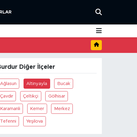
RLAR
urdur Diğer İlçeler
Ağlasun
Altinyayla
Bucak
Çavdir
Çeltikçi
Gölhisar
Karamanli
Kemer
Merkez
Tefenni
Yeşilova