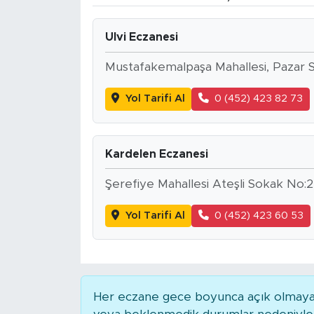
BİLİM-TEKNOLOJİ
Ulvi Eczanesi
RÖPÖRTAJ
Mustafakemalpaşa Mahallesi, Pazar S
ANALİZ
Yol Tarifi Al
0 (452) 423 82 73
NOSTALJİ
Kardelen Eczanesi
KULİS
Şerefiye Mahallesi Ateşli Sokak No:2
YAZARLAR
Yol Tarifi Al
0 (452) 423 60 53
DİNİ
POLİTİKA
Her eczane gece boyunca açık olmayabili
EKONOMİ