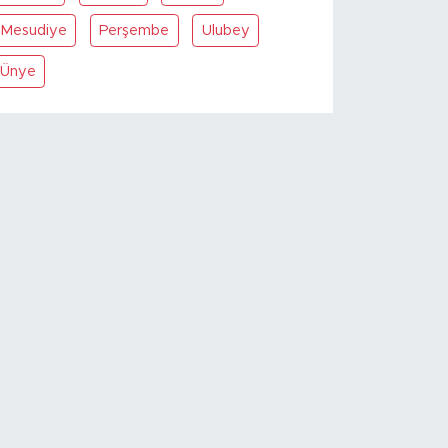
Mesudiye
Perşembe
Ulubey
Ünye