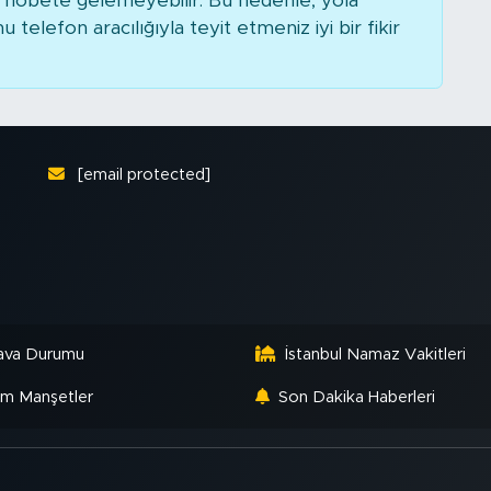
nöbete gelemeyebilir. Bu nedenle, yola
elefon aracılığıyla teyit etmeniz iyi bir fikir
[email protected]
ava Durumu
İstanbul Namaz Vakitleri
m Manşetler
Son Dakika Haberleri