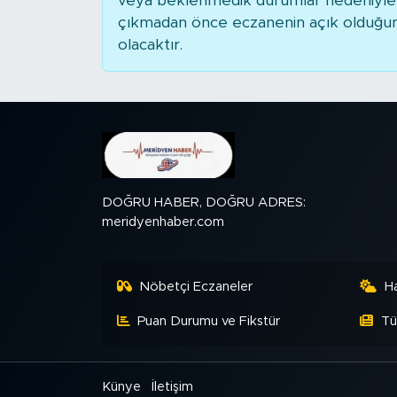
veya beklenmedik durumlar nedeniyle 
çıkmadan önce eczanenin açık olduğunu t
SPOR
olacaktır.
KÜLTÜR SANAT
YAŞAM
TARİHTEN GÜNÜMÜZE
DOĞRU HABER, DOĞRU ADRES:
TARİH
meridyenhaber.com
KADIN
Nöbetçi Eczaneler
H
SAĞLIK
Puan Durumu ve Fikstür
Tü
SİYASET
Künye
İletişim