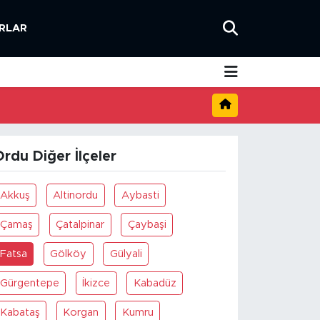
RLAR
rdu Diğer İlçeler
Akkuş
Altinordu
Aybasti
Çamaş
Çatalpinar
Çaybaşi
Fatsa
Gölköy
Gülyali
Gürgentepe
İkizce
Kabadüz
Kabataş
Korgan
Kumru