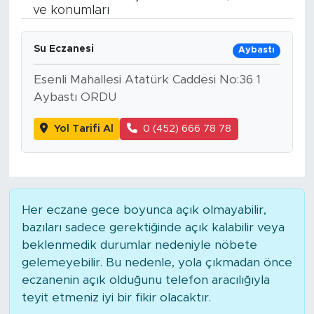
ve konumları
BİLİM-TEKNOLOJİ
Su Eczanesi
Aybastı
RÖPÖRTAJ
Esenli Mahallesi Atatürk Caddesi No:36 1
ANALİZ
Aybastı ORDU
Yol Tarifi Al
0 (452) 666 78 78
NOSTALJİ
KULİS
YAZARLAR
Her eczane gece boyunca açık olmayabilir,
bazıları sadece gerektiğinde açık kalabilir veya
DİNİ
beklenmedik durumlar nedeniyle nöbete
gelemeyebilir. Bu nedenle, yola çıkmadan önce
POLİTİKA
eczanenin açık olduğunu telefon aracılığıyla
teyit etmeniz iyi bir fikir olacaktır.
EKONOMİ