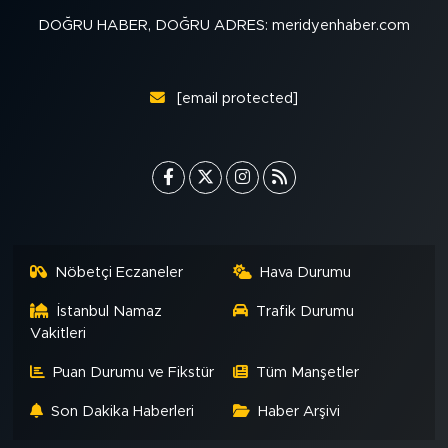
MEDYA KÖŞESİ
DOĞRU HABER, DOĞRU ADRES: meridyenhaber.com
FOTO GALERİ
[email protected]
VİDEOLAR
ALINTI YAZARLAR
SOSYAL MEDYA
Nöbetçi Eczaneler
Hava Durumu
İstanbul Namaz
Trafik Durumu
Vakitleri
Puan Durumu ve Fikstür
Tüm Manşetler
Son Dakika Haberleri
Haber Arşivi