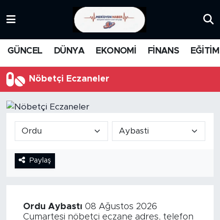
KATEGORİZE EDİLMEMİŞ
Nöbetçi Eczaneler
GÜNCEL
DÜNYA
EKONOMİ
FİNANS
EĞİTİM
EĞİTİM
Hava Durumu
Nöbetçi Eczaneler
MANŞET
İstanbul Namaz Vakitleri
MEDYA
Trafik Durumu
FİNANS
Süper Lig Puan Durumu ve Fikstür
Paylaş
DÜNYA
Tüm Manşetler
GÜNCEL
Son Dakika Haberleri
Ordu
Aybastı
08 Ağustos 2026
KARİKATÜR
Haber Arşivi
Cumartesi nöbetçi eczane adres, telefon