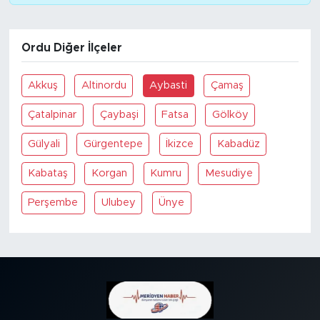
SPOR
Ordu Diğer İlçeler
KÜLTÜR SANAT
Akkuş
Altinordu
Aybasti
Çamaş
YAŞAM
Çatalpinar
Çaybaşi
Fatsa
Gölköy
TARİHTEN GÜNÜMÜZE
Gülyali
Gürgentepe
İkizce
Kabadüz
Kabataş
Korgan
Kumru
Mesudiye
TARİH
Perşembe
Ulubey
Ünye
KADIN
SAĞLIK
SİYASET