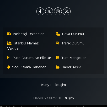
MEDYA KÖŞESİ
FOTO GALERİ
VİDEOLAR
Nöbetçi Eczaneler
Hava Durumu
ALINTI YAZARLAR
İstanbul Namaz
Trafik Durumu
Vakitleri
SOSYAL MEDYA
Puan Durumu ve Fikstür
Tüm Manşetler
Son Dakika Haberleri
Haber Arşivi
Künye
İletişim
Haber Yazılımı:
TE Bilişim