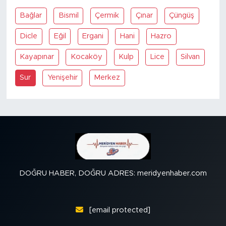
Bağlar
Bismil
Çermik
Çınar
Çüngüş
SPOR
Dicle
Eğil
Ergani
Hani
Hazro
KÜLTÜR SANAT
Kayapınar
Kocaköy
Kulp
Lice
Silvan
YAŞAM
Sur
Yenişehir
Merkez
TARİHTEN GÜNÜMÜZE
TARİH
KADIN
DOĞRU HABER, DOĞRU ADRES: meridyenhaber.com
SAĞLIK
SİYASET
[email protected]