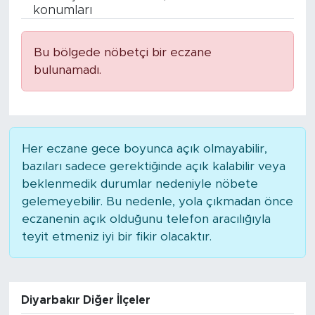
konumları
BİLİM-TEKNOLOJİ
Bu bölgede nöbetçi bir eczane
RÖPÖRTAJ
bulunamadı.
ANALİZ
NOSTALJİ
Her eczane gece boyunca açık olmayabilir,
bazıları sadece gerektiğinde açık kalabilir veya
KULİS
beklenmedik durumlar nedeniyle nöbete
gelemeyebilir. Bu nedenle, yola çıkmadan önce
YAZARLAR
eczanenin açık olduğunu telefon aracılığıyla
teyit etmeniz iyi bir fikir olacaktır.
DİNİ
POLİTİKA
Diyarbakır Diğer İlçeler
EKONOMİ