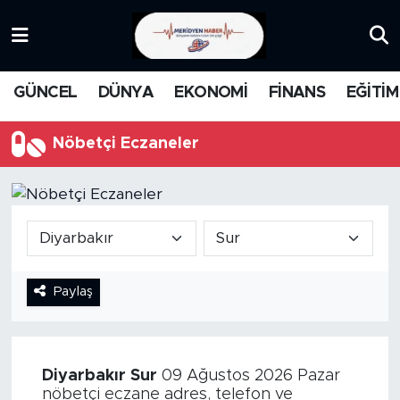
KATEGORİZE EDİLMEMİŞ
Nöbetçi Eczaneler
GÜNCEL
DÜNYA
EKONOMİ
FİNANS
EĞİTİM
EĞİTİM
Hava Durumu
Nöbetçi Eczaneler
MANŞET
İstanbul Namaz Vakitleri
MEDYA
Trafik Durumu
FİNANS
Süper Lig Puan Durumu ve Fikstür
Paylaş
DÜNYA
Tüm Manşetler
GÜNCEL
Son Dakika Haberleri
Diyarbakır
Sur
09 Ağustos 2026 Pazar
KARİKATÜR
Haber Arşivi
nöbetçi eczane adres, telefon ve