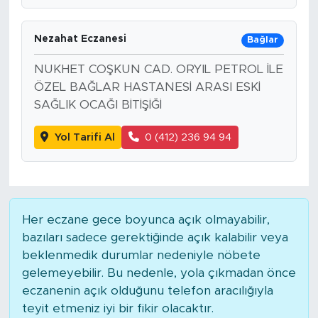
SPOR
Nezahat Eczanesi
Bağlar
KÜLTÜR SANAT
NUKHET COŞKUN CAD. ORYIL PETROL İLE
ÖZEL BAĞLAR HASTANESİ ARASI ESKİ
SAĞLIK OCAĞI BİTİŞİĞİ
YAŞAM
Yol Tarifi Al
0 (412) 236 94 94
TARİHTEN GÜNÜMÜZE
TARİH
KADIN
Her eczane gece boyunca açık olmayabilir,
bazıları sadece gerektiğinde açık kalabilir veya
SAĞLIK
beklenmedik durumlar nedeniyle nöbete
gelemeyebilir. Bu nedenle, yola çıkmadan önce
SİYASET
eczanenin açık olduğunu telefon aracılığıyla
teyit etmeniz iyi bir fikir olacaktır.