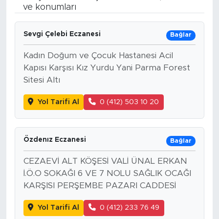
ve konumları
BİLİM-TEKNOLOJİ
Sevgi Çelebi Eczanesi
Bağlar
RÖPÖRTAJ
Kadın Doğum ve Çocuk Hastanesi Acil
ANALİZ
Kapısı Karşısı Kız Yurdu Yani Parma Forest
Sitesi Altı
NOSTALJİ
Yol Tarifi Al
0 (412) 503 10 20
KULİS
Özdenız Eczanesi
Bağlar
YAZARLAR
CEZAEVİ ALT KÖŞESİ VALİ ÜNAL ERKAN
DİNİ
İ.Ö.O SOKAĞI 6 VE 7 NOLU SAĞLIK OCAĞI
KARŞISI PERŞEMBE PAZARI CADDESİ
POLİTİKA
Yol Tarifi Al
0 (412) 233 76 49
EKONOMİ