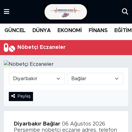
KATEGORİZE EDİLMEMİŞ
Nöbetçi Eczaneler
GÜNCEL
DÜNYA
EKONOMİ
FİNANS
EĞİTİM
EĞİTİM
Hava Durumu
Nöbetçi Eczaneler
MANŞET
İstanbul Namaz Vakitleri
MEDYA
Trafik Durumu
FİNANS
Süper Lig Puan Durumu ve Fikstür
Paylaş
DÜNYA
Tüm Manşetler
GÜNCEL
Son Dakika Haberleri
Diyarbakır
Bağlar
06 Ağustos 2026
KARİKATÜR
Haber Arşivi
Perşembe nöbetçi eczane adres, telefon