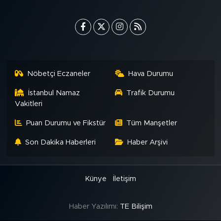
MEDYA KÖŞESİ
FOTO GALERİ
VİDEOLAR
Nöbetçi Eczaneler
Hava Durumu
ALINTI YAZARLAR
İstanbul Namaz
Trafik Durumu
SOSYAL MEDYA
Vakitleri
Puan Durumu ve Fikstür
Tüm Manşetler
Son Dakika Haberleri
Haber Arşivi
Künye
İletişim
Haber Yazılımı:
TE Bilişim