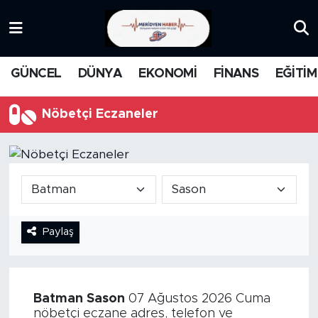
KATEGORİZE EDİLMEMİŞ
Nöbetçi Eczaneler
GÜNCEL
DÜNYA
EKONOMİ
FİNANS
EĞİTİM
EĞİTİM
Hava Durumu
Nöbetçi Eczaneler
MANŞET
İstanbul Namaz Vakitleri
MEDYA
Trafik Durumu
FİNANS
Süper Lig Puan Durumu ve Fikstür
Paylaş
DÜNYA
Tüm Manşetler
GÜNCEL
Son Dakika Haberleri
Batman
Sason
07 Ağustos 2026 Cuma
KARİKATÜR
Haber Arşivi
nöbetçi eczane adres, telefon ve