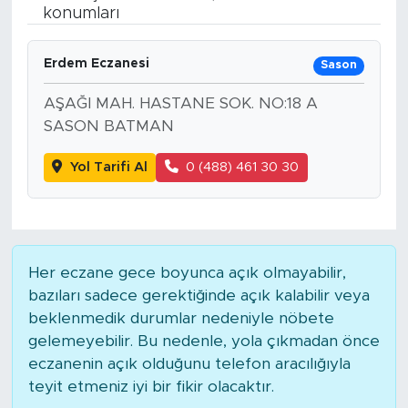
konumları
BİLİM-TEKNOLOJİ
Erdem Eczanesi
Sason
RÖPÖRTAJ
AŞAĞI MAH. HASTANE SOK. NO:18 A
ANALİZ
SASON BATMAN
Yol Tarifi Al
0 (488) 461 30 30
NOSTALJİ
KULİS
YAZARLAR
Her eczane gece boyunca açık olmayabilir,
bazıları sadece gerektiğinde açık kalabilir veya
DİNİ
beklenmedik durumlar nedeniyle nöbete
gelemeyebilir. Bu nedenle, yola çıkmadan önce
POLİTİKA
eczanenin açık olduğunu telefon aracılığıyla
teyit etmeniz iyi bir fikir olacaktır.
EKONOMİ