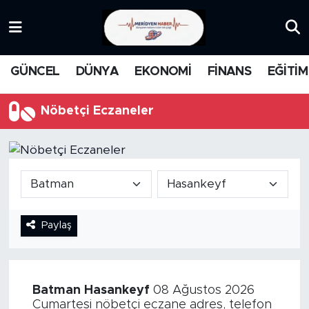
KATEGORİZE EDİLMEMİŞ
Nöbetçi Eczaneler
GÜNCEL
DÜNYA
EKONOMİ
FİNANS
EĞİTİM
EĞİTİM
Hava Durumu
Nöbetçi Eczaneler
MANŞET
İstanbul Namaz Vakitleri
MEDYA
Trafik Durumu
FİNANS
Süper Lig Puan Durumu ve Fikstür
Paylaş
DÜNYA
Tüm Manşetler
GÜNCEL
Son Dakika Haberleri
Batman
Hasankeyf
08 Ağustos 2026
KARİKATÜR
Haber Arşivi
Cumartesi nöbetçi eczane adres, telefon