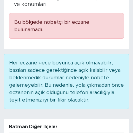
ve konumları
BİLİM-TEKNOLOJİ
Bu bölgede nöbetçi bir eczane
RÖPÖRTAJ
bulunamadı.
ANALİZ
NOSTALJİ
Her eczane gece boyunca açık olmayabilir,
bazıları sadece gerektiğinde açık kalabilir veya
KULİS
beklenmedik durumlar nedeniyle nöbete
gelemeyebilir. Bu nedenle, yola çıkmadan önce
YAZARLAR
eczanenin açık olduğunu telefon aracılığıyla
teyit etmeniz iyi bir fikir olacaktır.
DİNİ
POLİTİKA
Batman Diğer İlçeler
EKONOMİ