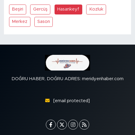
Beşiri
Gercüş
Hasankeyf
Kozluk
SPOR
Merkez
Sason
KÜLTÜR SANAT
YAŞAM
TARİHTEN GÜNÜMÜZE
TARİH
DOĞRU HABER, DOĞRU ADRES: meridyenhaber.com
KADIN
[email protected]
SAĞLIK
SİYASET