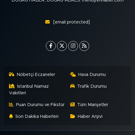
DOĞRU HABER, DOĞRU ADRES: meridyenhaber.com
MEDYA KÖŞESİ
FOTO GALERİ
[email protected]
VİDEOLAR
ALINTI YAZARLAR
SOSYAL MEDYA
Nöbetçi Eczaneler
Hava Durumu
İstanbul Namaz
Trafik Durumu
Vakitleri
Puan Durumu ve Fikstür
Tüm Manşetler
Son Dakika Haberleri
Haber Arşivi