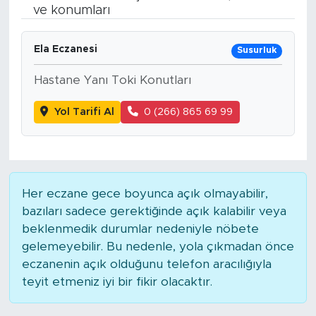
ve konumları
BİLİM-TEKNOLOJİ
Ela Eczanesi
Susurluk
RÖPÖRTAJ
Hastane Yanı Toki Konutları
ANALİZ
Yol Tarifi Al
0 (266) 865 69 99
NOSTALJİ
KULİS
Her eczane gece boyunca açık olmayabilir,
YAZARLAR
bazıları sadece gerektiğinde açık kalabilir veya
beklenmedik durumlar nedeniyle nöbete
DİNİ
gelemeyebilir. Bu nedenle, yola çıkmadan önce
eczanenin açık olduğunu telefon aracılığıyla
POLİTİKA
teyit etmeniz iyi bir fikir olacaktır.
EKONOMİ