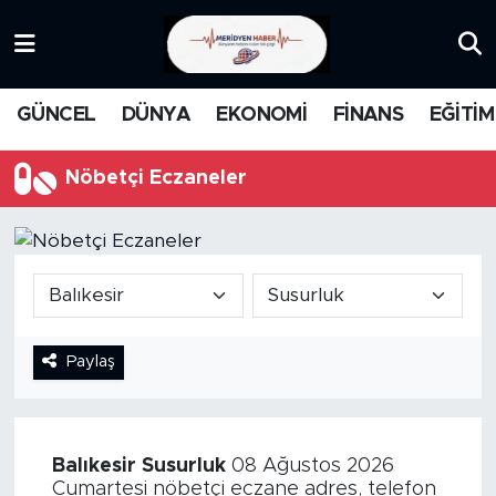
KATEGORİZE EDİLMEMİŞ
Nöbetçi Eczaneler
GÜNCEL
DÜNYA
EKONOMİ
FİNANS
EĞİTİM
EĞİTİM
Hava Durumu
Nöbetçi Eczaneler
MANŞET
İstanbul Namaz Vakitleri
MEDYA
Trafik Durumu
FİNANS
Süper Lig Puan Durumu ve Fikstür
Paylaş
DÜNYA
Tüm Manşetler
GÜNCEL
Son Dakika Haberleri
Balıkesir
Susurluk
08 Ağustos 2026
KARİKATÜR
Haber Arşivi
Cumartesi nöbetçi eczane adres, telefon