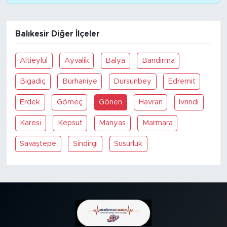
SPOR
Balıkesir Diğer İlçeler
KÜLTÜR SANAT
Altieylül
Ayvalik
Balya
Bandirma
YAŞAM
Bigadiç
Burhaniye
Dursunbey
Edremit
TARİHTEN GÜNÜMÜZE
Erdek
Gömeç
Gönen
Havran
İvrindi
Karesi
Kepsut
Manyas
Marmara
TARİH
Savaştepe
Sindirgi
Susurluk
KADIN
SAĞLIK
SİYASET