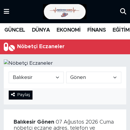
KATEGORİZE EDİLMEMİŞ
Nöbetçi Eczaneler
GÜNCEL
DÜNYA
EKONOMİ
FİNANS
EĞİTİM
EĞİTİM
Hava Durumu
Nöbetçi Eczaneler
MANŞET
İstanbul Namaz Vakitleri
MEDYA
Trafik Durumu
FİNANS
Süper Lig Puan Durumu ve Fikstür
Paylaş
DÜNYA
Tüm Manşetler
GÜNCEL
Son Dakika Haberleri
Balıkesir
Gönen
07 Ağustos 2026 Cuma
KARİKATÜR
Haber Arşivi
nöbetçi eczane adres, telefon ve