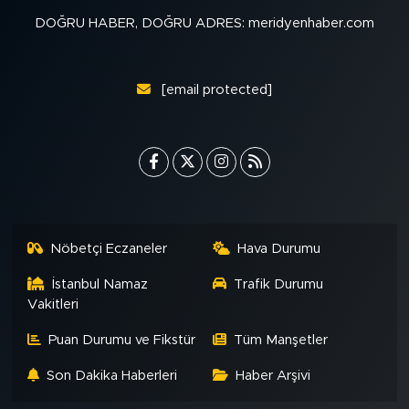
MEDYA KÖŞESİ
DOĞRU HABER, DOĞRU ADRES: meridyenhaber.com
FOTO GALERİ
[email protected]
VİDEOLAR
ALINTI YAZARLAR
SOSYAL MEDYA
Nöbetçi Eczaneler
Hava Durumu
İstanbul Namaz
Trafik Durumu
Vakitleri
Puan Durumu ve Fikstür
Tüm Manşetler
Son Dakika Haberleri
Haber Arşivi