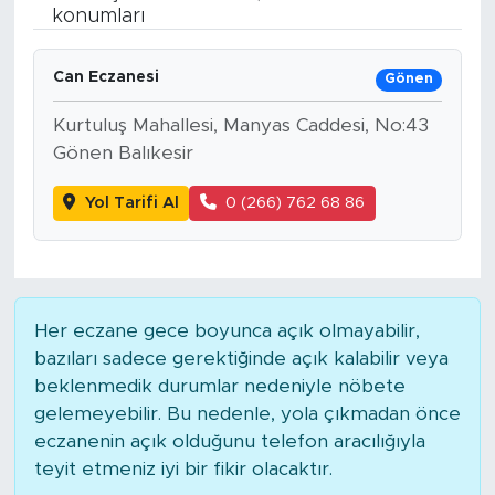
konumları
BİLİM-TEKNOLOJİ
Can Eczanesi
Gönen
RÖPÖRTAJ
Kurtuluş Mahallesi, Manyas Caddesi, No:43
ANALİZ
Gönen Balıkesir
Yol Tarifi Al
0 (266) 762 68 86
NOSTALJİ
KULİS
YAZARLAR
Her eczane gece boyunca açık olmayabilir,
bazıları sadece gerektiğinde açık kalabilir veya
DİNİ
beklenmedik durumlar nedeniyle nöbete
gelemeyebilir. Bu nedenle, yola çıkmadan önce
POLİTİKA
eczanenin açık olduğunu telefon aracılığıyla
teyit etmeniz iyi bir fikir olacaktır.
EKONOMİ