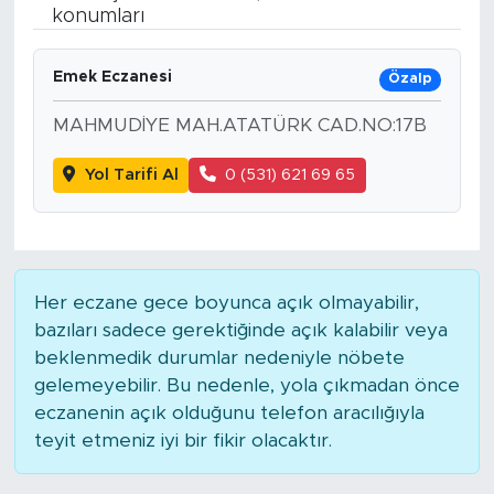
konumları
BİLİM-TEKNOLOJİ
Emek Eczanesi
Özalp
RÖPÖRTAJ
MAHMUDİYE MAH.ATATÜRK CAD.NO:17B
ANALİZ
Yol Tarifi Al
0 (531) 621 69 65
NOSTALJİ
KULİS
Her eczane gece boyunca açık olmayabilir,
YAZARLAR
bazıları sadece gerektiğinde açık kalabilir veya
beklenmedik durumlar nedeniyle nöbete
DİNİ
gelemeyebilir. Bu nedenle, yola çıkmadan önce
eczanenin açık olduğunu telefon aracılığıyla
POLİTİKA
teyit etmeniz iyi bir fikir olacaktır.
EKONOMİ