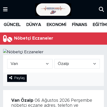
KATEGORİZE EDİLMEMİŞ
Nöbetçi Eczaneler
GÜNCEL
DÜNYA
EKONOMİ
FİNANS
EĞİTİM
EĞİTİM
Hava Durumu
Nöbetçi Eczaneler
MANŞET
İstanbul Namaz Vakitleri
MEDYA
Trafik Durumu
FİNANS
Süper Lig Puan Durumu ve Fikstür
Paylaş
DÜNYA
Tüm Manşetler
GÜNCEL
Son Dakika Haberleri
Van
Özalp
06 Ağustos 2026 Perşembe
KARİKATÜR
Haber Arşivi
nöbetçi eczane adres, telefon ve