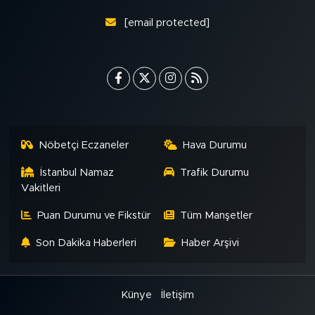
MEDYA KÖŞESİ
[email protected]
FOTO GALERİ
VİDEOLAR
ALINTI YAZARLAR
Nöbetçi Eczaneler
Hava Durumu
SOSYAL MEDYA
İstanbul Namaz
Trafik Durumu
Vakitleri
Puan Durumu ve Fikstür
Tüm Manşetler
Son Dakika Haberleri
Haber Arşivi
Künye
İletişim