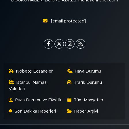
DOĞRU HABER, DOĞRU ADRES: meridyenhaber.com
MEDYA KÖŞESİ
FOTO GALERİ
[email protected]
VİDEOLAR
ALINTI YAZARLAR
SOSYAL MEDYA
Nöbetçi Eczaneler
Hava Durumu
İstanbul Namaz
Trafik Durumu
Vakitleri
Puan Durumu ve Fikstür
Tüm Manşetler
Son Dakika Haberleri
Haber Arşivi