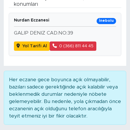
konumları
BİLİM-TEKNOLOJİ
Nurdan Eczanesi
İnebolu
RÖPÖRTAJ
GALIP DENIZ CAD.NO:39
ANALİZ
Yol Tarifi Al
0 (366) 811 44 45
NOSTALJİ
KULİS
Her eczane gece boyunca açık olmayabilir,
YAZARLAR
bazıları sadece gerektiğinde açık kalabilir veya
beklenmedik durumlar nedeniyle nöbete
DİNİ
gelemeyebilir. Bu nedenle, yola çıkmadan önce
eczanenin açık olduğunu telefon aracılığıyla
POLİTİKA
teyit etmeniz iyi bir fikir olacaktır.
EKONOMİ