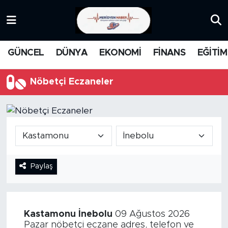
KATEGORİZE EDİLMEMİŞ
Nöbetçi Eczaneler
GÜNCEL
DÜNYA
EKONOMİ
FİNANS
EĞİTİM
EĞİTİM
Hava Durumu
Nöbetçi Eczaneler
MANŞET
İstanbul Namaz Vakitleri
MEDYA
Trafik Durumu
FİNANS
Süper Lig Puan Durumu ve Fikstür
Paylaş
DÜNYA
Tüm Manşetler
GÜNCEL
Son Dakika Haberleri
Kastamonu
İnebolu
09 Ağustos 2026
KARİKATÜR
Haber Arşivi
Pazar nöbetçi eczane adres, telefon ve