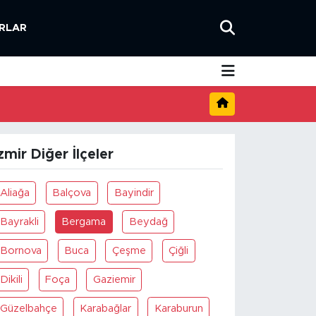
RLAR
zmir Diğer İlçeler
Aliağa
Balçova
Bayindir
Bayrakli
Bergama
Beydağ
Bornova
Buca
Çeşme
Çiğli
Dikili
Foça
Gaziemir
Güzelbahçe
Karabağlar
Karaburun