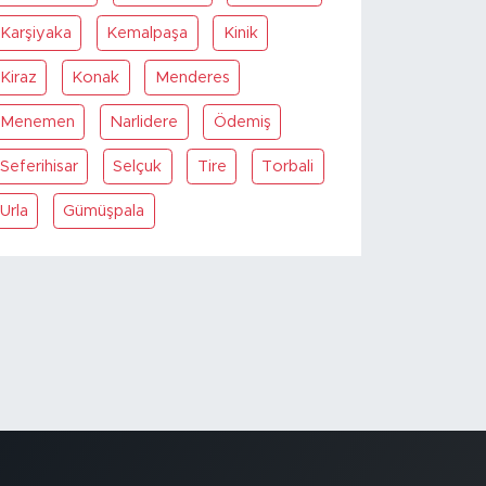
Karşiyaka
Kemalpaşa
Kinik
Kiraz
Konak
Menderes
Menemen
Narlidere
Ödemiş
Seferihisar
Selçuk
Tire
Torbali
Urla
Gümüşpala