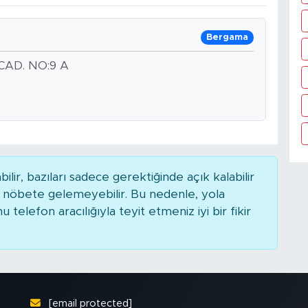
Bergama
CAD. NO:9 A
r, bazıları sadece gerektiğinde açık kalabilir
nöbete gelemeyebilir. Bu nedenle, yola
elefon aracılığıyla teyit etmeniz iyi bir fikir
[email protected]