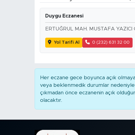
BİLİM-TEKNOLOJİ
Duygu Eczanesi
RÖPÖRTAJ
ERTUĞRUL MAH. MUSTAFA YAZICI 
ANALİZ
Yol Tarifi Al
0 (232) 631 32 00
NOSTALJİ
KULİS
Her eczane gece boyunca açık olmayabili
veya beklenmedik durumlar nedeniyle 
YAZARLAR
çıkmadan önce eczanenin açık olduğunu t
olacaktır.
DİNİ
POLİTİKA
EKONOMİ