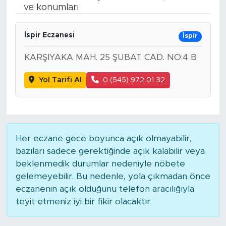
ve konumları
BİLİM-TEKNOLOJİ
İspir Eczanesi
İspir
RÖPÖRTAJ
KARŞIYAKA MAH. 25 ŞUBAT CAD. NO:4 B
ANALİZ
Yol Tarifi Al
0 (545) 972 01 32
NOSTALJİ
KULİS
Her eczane gece boyunca açık olmayabilir,
YAZARLAR
bazıları sadece gerektiğinde açık kalabilir veya
beklenmedik durumlar nedeniyle nöbete
DİNİ
gelemeyebilir. Bu nedenle, yola çıkmadan önce
eczanenin açık olduğunu telefon aracılığıyla
POLİTİKA
teyit etmeniz iyi bir fikir olacaktır.
EKONOMİ