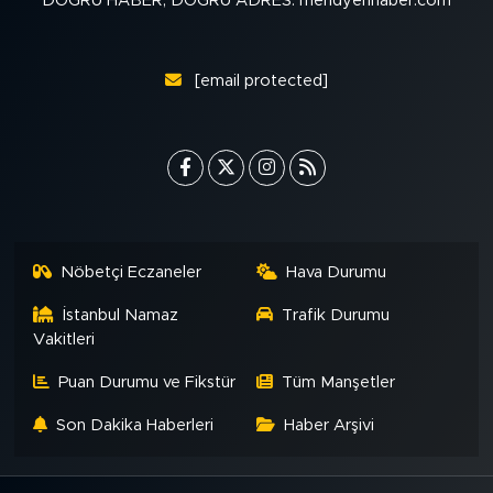
DOĞRU HABER, DOĞRU ADRES: meridyenhaber.com
MEDYA KÖŞESİ
FOTO GALERİ
[email protected]
VİDEOLAR
ALINTI YAZARLAR
SOSYAL MEDYA
Nöbetçi Eczaneler
Hava Durumu
İstanbul Namaz
Trafik Durumu
Vakitleri
Puan Durumu ve Fikstür
Tüm Manşetler
Son Dakika Haberleri
Haber Arşivi