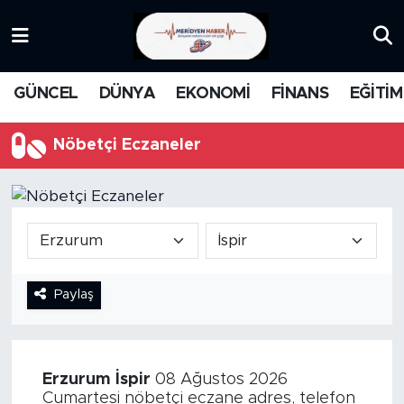
KATEGORİZE EDİLMEMİŞ
Nöbetçi Eczaneler
GÜNCEL
DÜNYA
EKONOMİ
FİNANS
EĞİTİM
EĞİTİM
Hava Durumu
Nöbetçi Eczaneler
MANŞET
İstanbul Namaz Vakitleri
MEDYA
Trafik Durumu
FİNANS
Süper Lig Puan Durumu ve Fikstür
Paylaş
DÜNYA
Tüm Manşetler
GÜNCEL
Son Dakika Haberleri
Erzurum
İspir
08 Ağustos 2026
KARİKATÜR
Haber Arşivi
Cumartesi nöbetçi eczane adres, telefon