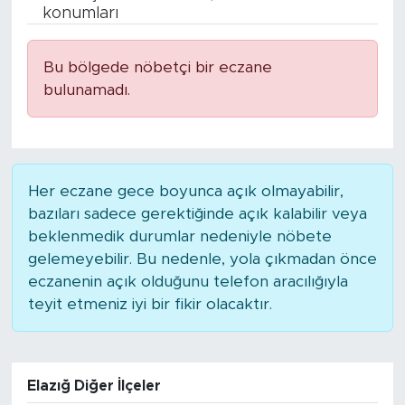
konumları
BİLİM-TEKNOLOJİ
Bu bölgede nöbetçi bir eczane
RÖPÖRTAJ
bulunamadı.
ANALİZ
NOSTALJİ
Her eczane gece boyunca açık olmayabilir,
bazıları sadece gerektiğinde açık kalabilir veya
KULİS
beklenmedik durumlar nedeniyle nöbete
gelemeyebilir. Bu nedenle, yola çıkmadan önce
YAZARLAR
eczanenin açık olduğunu telefon aracılığıyla
teyit etmeniz iyi bir fikir olacaktır.
DİNİ
POLİTİKA
Elazığ Diğer İlçeler
EKONOMİ