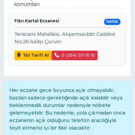
konumları
BİLİM-TEKNOLOJİ
Fıkrı Kartal Eczanesi
İskilip
RÖPÖRTAJ
Yenicami Mahallesi, Akşemseddin Caddesi
ANALİZ
No:26 İskilip Çorum
Yol Tarifi Al
0 (364) 511 18 18
NOSTALJİ
KULİS
YAZARLAR
Her eczane gece boyunca açık olmayabilir,
bazıları sadece gerektiğinde açık kalabilir veya
DİNİ
beklenmedik durumlar nedeniyle nöbete
gelemeyebilir. Bu nedenle, yola çıkmadan önce
POLİTİKA
eczanenin açık olduğunu telefon aracılığıyla
teyit etmeniz iyi bir fikir olacaktır.
EKONOMİ