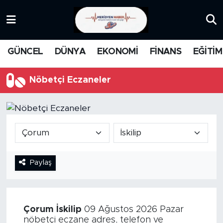
KATEGORİZE EDİLMEMİŞ
Nöbetçi Eczaneler
GÜNCEL
DÜNYA
EKONOMİ
FİNANS
EĞİTİM
EĞİTİM
Hava Durumu
Nöbetçi Eczaneler
MANŞET
İstanbul Namaz Vakitleri
MEDYA
Trafik Durumu
FİNANS
Süper Lig Puan Durumu ve Fikstür
Paylaş
DÜNYA
Tüm Manşetler
GÜNCEL
Son Dakika Haberleri
Çorum
İskilip
09 Ağustos 2026 Pazar
KARİKATÜR
Haber Arşivi
nöbetçi eczane adres, telefon ve