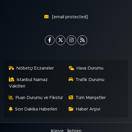
MEDYA KÖŞESİ
FOTO GALERİ
[email protected]
VİDEOLAR
ALINTI YAZARLAR
SOSYAL MEDYA
Nöbetçi Eczaneler
Hava Durumu
İstanbul Namaz
Trafik Durumu
Vakitleri
Puan Durumu ve Fikstür
Tüm Manşetler
Son Dakika Haberleri
Haber Arşivi
Künye
İletişim