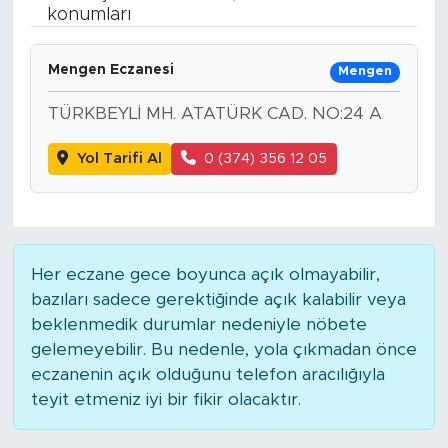
konumları
BİLİM-TEKNOLOJİ
Mengen Eczanesi
Mengen
RÖPÖRTAJ
TÜRKBEYLİ MH. ATATÜRK CAD. NO:24 A
ANALİZ
Yol Tarifi Al
0 (374) 356 12 05
NOSTALJİ
KULİS
Her eczane gece boyunca açık olmayabilir,
YAZARLAR
bazıları sadece gerektiğinde açık kalabilir veya
beklenmedik durumlar nedeniyle nöbete
DİNİ
gelemeyebilir. Bu nedenle, yola çıkmadan önce
eczanenin açık olduğunu telefon aracılığıyla
POLİTİKA
teyit etmeniz iyi bir fikir olacaktır.
EKONOMİ