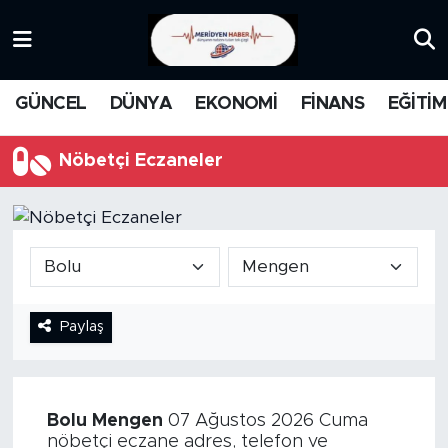
KATEGORİZE EDİLMEMİŞ
Nöbetçi Eczaneler
GÜNCEL
DÜNYA
EKONOMİ
FİNANS
EĞİTİM
EĞİTİM
Hava Durumu
Nöbetçi Eczaneler
MANŞET
İstanbul Namaz Vakitleri
MEDYA
Trafik Durumu
FİNANS
Süper Lig Puan Durumu ve Fikstür
Paylaş
DÜNYA
Tüm Manşetler
GÜNCEL
Son Dakika Haberleri
Bolu
Mengen
07 Ağustos 2026 Cuma
KARİKATÜR
Haber Arşivi
nöbetçi eczane adres, telefon ve