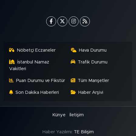
MEDYA KÖŞESİ
FOTO GALERİ
VİDEOLAR
ALINTI YAZARLAR
Nöbetçi Eczaneler
Hava Durumu
İstanbul Namaz
Trafik Durumu
SOSYAL MEDYA
Vakitleri
Puan Durumu ve Fikstür
Tüm Manşetler
Son Dakika Haberleri
Haber Arşivi
Künye
İletişim
Haber Yazılımı:
TE Bilişim