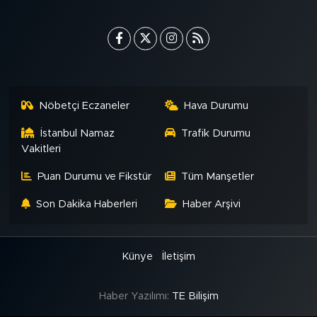
MEDYA KÖŞESİ
FOTO GALERİ
VİDEOLAR
Nöbetçi Eczaneler
Hava Durumu
ALINTI YAZARLAR
İstanbul Namaz
Trafik Durumu
SOSYAL MEDYA
Vakitleri
Puan Durumu ve Fikstür
Tüm Manşetler
Son Dakika Haberleri
Haber Arşivi
Künye
İletişim
Haber Yazılımı:
TE Bilişim