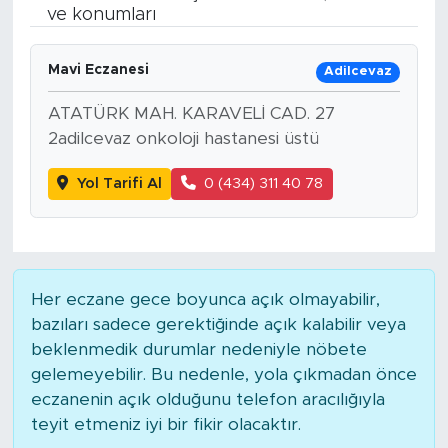
ve konumları
BİLİM-TEKNOLOJİ
Mavi Eczanesi
Adilcevaz
RÖPÖRTAJ
ATATÜRK MAH. KARAVELİ CAD. 27
ANALİZ
2adilcevaz onkoloji hastanesi üstü
Yol Tarifi Al
0 (434) 311 40 78
NOSTALJİ
KULİS
YAZARLAR
Her eczane gece boyunca açık olmayabilir,
bazıları sadece gerektiğinde açık kalabilir veya
DİNİ
beklenmedik durumlar nedeniyle nöbete
gelemeyebilir. Bu nedenle, yola çıkmadan önce
POLİTİKA
eczanenin açık olduğunu telefon aracılığıyla
teyit etmeniz iyi bir fikir olacaktır.
EKONOMİ