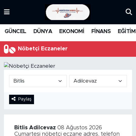
KATEGORİZE EDİLMEMİŞ
Nöbetçi Eczaneler
GÜNCEL
DÜNYA
EKONOMİ
FİNANS
EĞİTİM
EĞİTİM
Hava Durumu
Nöbetçi Eczaneler
MANŞET
İstanbul Namaz Vakitleri
MEDYA
Trafik Durumu
FİNANS
Süper Lig Puan Durumu ve Fikstür
Paylaş
DÜNYA
Tüm Manşetler
GÜNCEL
Son Dakika Haberleri
Bitlis
Adilcevaz
08 Ağustos 2026
KARİKATÜR
Haber Arşivi
Cumartesi nöbetçi eczane adres, telefon