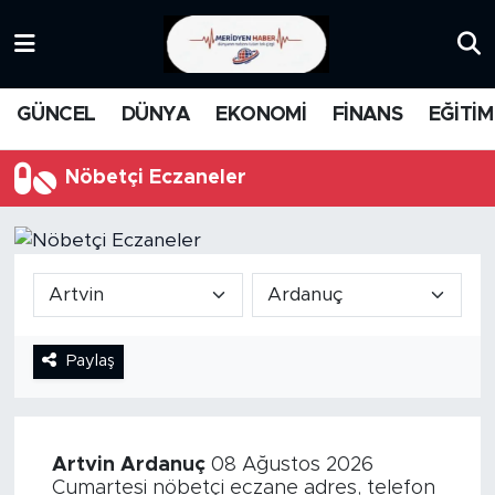
KATEGORİZE EDİLMEMİŞ
Nöbetçi Eczaneler
GÜNCEL
DÜNYA
EKONOMİ
FİNANS
EĞİTİM
EĞİTİM
Hava Durumu
Nöbetçi Eczaneler
MANŞET
İstanbul Namaz Vakitleri
MEDYA
Trafik Durumu
FİNANS
Süper Lig Puan Durumu ve Fikstür
Paylaş
DÜNYA
Tüm Manşetler
GÜNCEL
Son Dakika Haberleri
Artvin
Ardanuç
08 Ağustos 2026
KARİKATÜR
Haber Arşivi
Cumartesi nöbetçi eczane adres, telefon