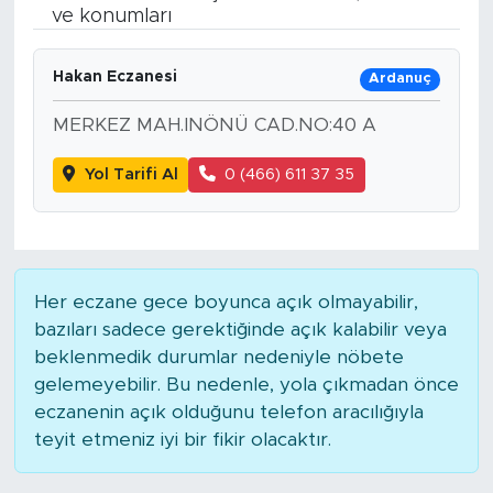
ve konumları
BİLİM-TEKNOLOJİ
Hakan Eczanesi
Ardanuç
RÖPÖRTAJ
MERKEZ MAH.INÖNÜ CAD.NO:40 A
ANALİZ
Yol Tarifi Al
0 (466) 611 37 35
NOSTALJİ
KULİS
Her eczane gece boyunca açık olmayabilir,
YAZARLAR
bazıları sadece gerektiğinde açık kalabilir veya
beklenmedik durumlar nedeniyle nöbete
DİNİ
gelemeyebilir. Bu nedenle, yola çıkmadan önce
eczanenin açık olduğunu telefon aracılığıyla
POLİTİKA
teyit etmeniz iyi bir fikir olacaktır.
EKONOMİ