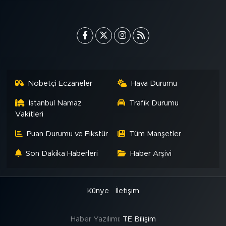
MEDYA KÖŞESİ
FOTO GALERİ
VİDEOLAR
ALINTI YAZARLAR
Nöbetçi Eczaneler
Hava Durumu
İstanbul Namaz
Trafik Durumu
SOSYAL MEDYA
Vakitleri
Puan Durumu ve Fikstür
Tüm Manşetler
Son Dakika Haberleri
Haber Arşivi
Künye
İletişim
Haber Yazılımı:
TE Bilişim