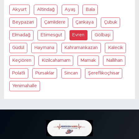
Akyurt
Altindağ
Ayaş
Bala
SPOR
Beypazari
Çamlidere
Çankaya
Çubuk
KÜLTÜR SANAT
Elmadağ
Etimesgut
Evren
Gölbaşi
YAŞAM
Güdül
Haymana
Kahramankazan
Kalecik
Keçiören
Kizilcahamam
Mamak
Nallihan
TARİHTEN GÜNÜMÜZE
Polatli
Pursaklar
Sincan
Şereflikoçhisar
TARİH
Yenimahalle
KADIN
SAĞLIK
SİYASET