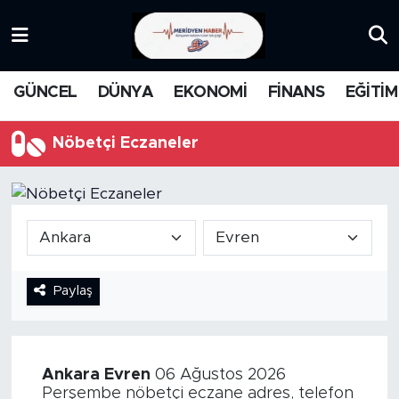
KATEGORİZE EDİLMEMİŞ
Nöbetçi Eczaneler
GÜNCEL
DÜNYA
EKONOMİ
FİNANS
EĞİTİM
EĞİTİM
Hava Durumu
Nöbetçi Eczaneler
MANŞET
İstanbul Namaz Vakitleri
MEDYA
Trafik Durumu
FİNANS
Süper Lig Puan Durumu ve Fikstür
Paylaş
DÜNYA
Tüm Manşetler
GÜNCEL
Son Dakika Haberleri
Ankara
Evren
06 Ağustos 2026
KARİKATÜR
Haber Arşivi
Perşembe nöbetçi eczane adres, telefon