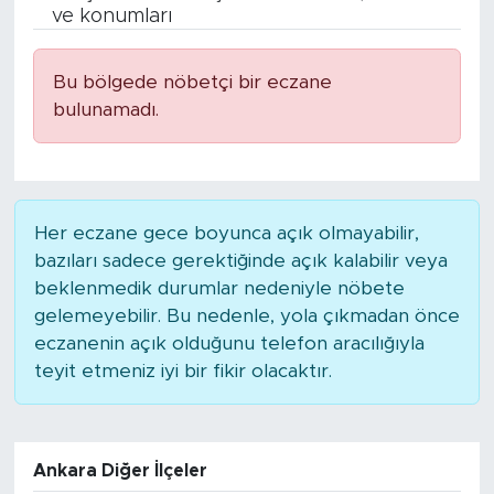
ve konumları
BİLİM-TEKNOLOJİ
Bu bölgede nöbetçi bir eczane
RÖPÖRTAJ
bulunamadı.
ANALİZ
NOSTALJİ
Her eczane gece boyunca açık olmayabilir,
bazıları sadece gerektiğinde açık kalabilir veya
KULİS
beklenmedik durumlar nedeniyle nöbete
gelemeyebilir. Bu nedenle, yola çıkmadan önce
YAZARLAR
eczanenin açık olduğunu telefon aracılığıyla
teyit etmeniz iyi bir fikir olacaktır.
DİNİ
POLİTİKA
Ankara Diğer İlçeler
EKONOMİ