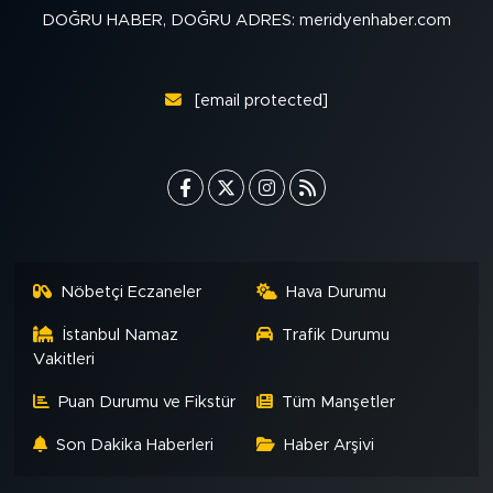
MEDYA KÖŞESİ
DOĞRU HABER, DOĞRU ADRES: meridyenhaber.com
FOTO GALERİ
[email protected]
VİDEOLAR
ALINTI YAZARLAR
SOSYAL MEDYA
Nöbetçi Eczaneler
Hava Durumu
İstanbul Namaz
Trafik Durumu
Vakitleri
Puan Durumu ve Fikstür
Tüm Manşetler
Son Dakika Haberleri
Haber Arşivi