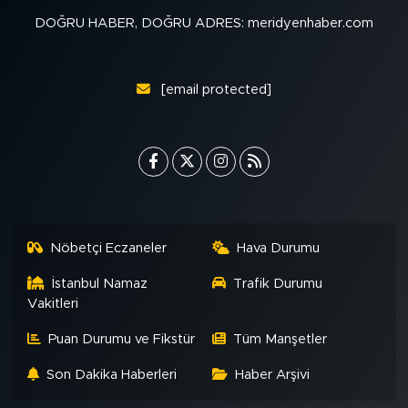
MEDYA KÖŞESİ
DOĞRU HABER, DOĞRU ADRES: meridyenhaber.com
FOTO GALERİ
[email protected]
VİDEOLAR
ALINTI YAZARLAR
SOSYAL MEDYA
Nöbetçi Eczaneler
Hava Durumu
İstanbul Namaz
Trafik Durumu
Vakitleri
Puan Durumu ve Fikstür
Tüm Manşetler
Son Dakika Haberleri
Haber Arşivi