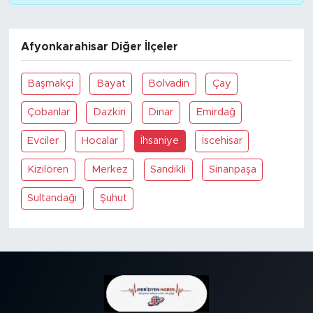
SPOR
Afyonkarahisar Diğer İlçeler
KÜLTÜR SANAT
Başmakçi
Bayat
Bolvadin
Çay
YAŞAM
Çobanlar
Dazkiri
Dinar
Emirdağ
TARİHTEN GÜNÜMÜZE
Evciler
Hocalar
İhsaniye
İscehisar
Kizilören
Merkez
Sandikli
Sinanpaşa
TARİH
Sultandaği
Şuhut
KADIN
SAĞLIK
SİYASET