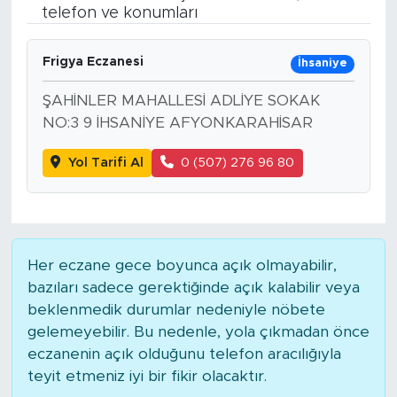
telefon ve konumları
BİLİM-TEKNOLOJİ
Frigya Eczanesi
İhsaniye
RÖPÖRTAJ
ŞAHİNLER MAHALLESİ ADLİYE SOKAK
ANALİZ
NO:3 9 İHSANİYE AFYONKARAHİSAR
Yol Tarifi Al
0 (507) 276 96 80
NOSTALJİ
KULİS
YAZARLAR
Her eczane gece boyunca açık olmayabilir,
bazıları sadece gerektiğinde açık kalabilir veya
DİNİ
beklenmedik durumlar nedeniyle nöbete
gelemeyebilir. Bu nedenle, yola çıkmadan önce
POLİTİKA
eczanenin açık olduğunu telefon aracılığıyla
teyit etmeniz iyi bir fikir olacaktır.
EKONOMİ