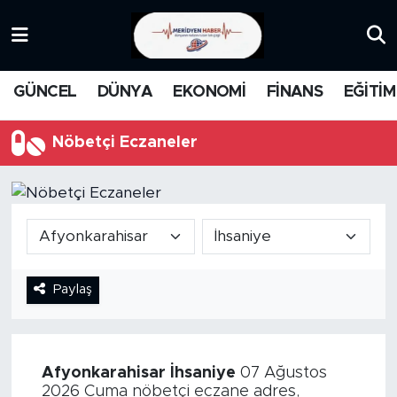
KATEGORİZE EDİLMEMİŞ
Nöbetçi Eczaneler
GÜNCEL
DÜNYA
EKONOMİ
FİNANS
EĞİTİM
EĞİTİM
Hava Durumu
Nöbetçi Eczaneler
MANŞET
İstanbul Namaz Vakitleri
MEDYA
Trafik Durumu
FİNANS
Süper Lig Puan Durumu ve Fikstür
Paylaş
DÜNYA
Tüm Manşetler
GÜNCEL
Son Dakika Haberleri
Afyonkarahisar
İhsaniye
07 Ağustos
KARİKATÜR
Haber Arşivi
2026 Cuma nöbetçi eczane adres,